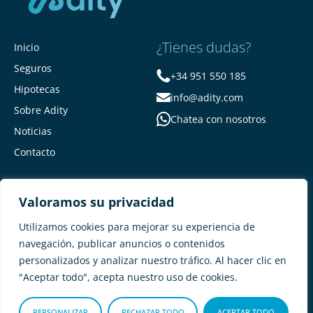
¿Tienes dudas?
Inicio
Seguros
+34 951 550 185
Hipotecas
info@adity.com
Sobre Adity
Chatea con nosotros
Noticias
Contacto
Valoramos su privacidad
Utilizamos cookies para mejorar su experiencia de
navegación, publicar anuncios o contenidos
personalizados y analizar nuestro tráfico. Al hacer clic en
Adity Seguros –
Mapa del Sitio –
"Aceptar todo", acepta nuestro uso de cookies.
Términos y condiciones –
Política de privacidad –
Cookies
PERSONALIZAR
RECHAZAR TODO
ACEPTAR TODO