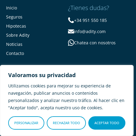
¿Tienes dudas?
Inicio
Seguros
+34 951 550 185
Hipotecas
info@adity.com
Sobre Adity
Chatea con nosotros
Noticias
Contacto
Valoramos su privacidad
Utilizamos cookies para mejorar su experiencia de
navegación, publicar anuncios o contenidos
personalizados y analizar nuestro tráfico. Al hacer clic en
Adity Seguros –
Mapa del Sitio –
"Aceptar todo", acepta nuestro uso de cookies.
Términos y condiciones –
Política de privacidad –
Cookies
PERSONALIZAR
RECHAZAR TODO
ACEPTAR TODO