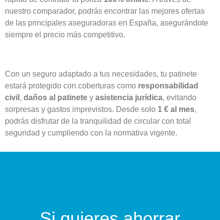
nuestro comparador, podrás encontrar las mejores ofertas
de las principales aseguradoras en España, asegurándote
siempre el precio más competitivo.
Con un seguro adaptado a tus necesidades, tu patinete
estará protegido con coberturas como
responsabilidad
civil
,
daños al patinete
y
asistencia jurídica
, evitando
sorpresas y gastos imprevistos. Desde solo
1 € al mes
,
podrás disfrutar de la tranquilidad de circular con total
seguridad y cumpliendo con la normativa vigente.
Si quieres ahorrar