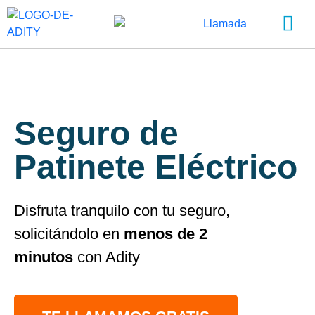
SOBRE ADITY
INICIA SESI
CREA TU CUENTA
Chatea con nos
Seguro de
Patinete Eléctrico
Disfruta tranquilo con tu seguro,
solicitándolo en
menos de 2
minutos
con Adity