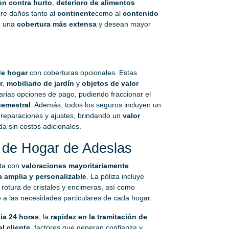
ón contra hurto
,
deterioro de alimentos
re daños tanto al
continente
como al
contenido
an una
cobertura más extensa
y desean mayor
de hogar
con coberturas opcionales. Estas
r
,
mobiliario de jardín
y
objetos de valor
rias opciones de pago, pudiendo fraccionar el
semestral
. Además, todos los seguros incluyen un
eparaciones y ajustes, brindando un
valor
da sin costos adicionales.
 de Hogar de Adeslas
ta con
valoraciones mayoritariamente
a amplia y personalizable
. La póliza incluye
 rotura de cristales y encimeras, así como
 a las necesidades particulares de cada hogar.
ia 24 horas
, la
rapidez en la tramitación de
al cliente
, factores que generan confianza y