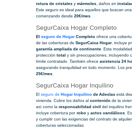
rotura de cristales
y
mármoles
, daños en
instala
Este seguro es ideal para aquellos que buscan una
comenzando desde
20€/mes
.
SegurCaixa Hogar Completo
El
seguro de Hogar
Completo
ofrece una cobertu
de las coberturas de
SegurCaixa Hogar
, incluye 
garantía ampliada de continente
. Esta modalida
protección
total
y sin preocupaciones, incluyendo co
límite contratado. También ofrece
asistencia 24 h
asegurando tranquilidad en todo momento. Los pr
25€/mes
.
SegurCaixa Hogar Inquilino
El
seguro de
Hogar Inquilino
de Adeslas
está dis
vivienda. Cubre los daños al
contenido
de la vivie
así como la
responsabilidad civil
del inquilino fr
incluye cobertura por
robo
y
actos vandálicos
. E
y cumplir con las exigencias del contrato de alquile
coberturas seleccionadas.