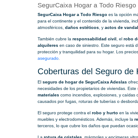
SegurCaixa Hogar a Todo Riesgo
SegurCaixa Hogar a Todo Riesgo
es la opción m
para el continente y el contenido de la vivienda,
atmosféricos,
daños estéticos
, y
actos de vanda
También cubre la
responsabilidad civil
, el
robo d
alquileres
en caso de siniestro. Este seguro está
protección y tranquilidad para su hogar. Los precios
asegurado
.
Coberturas del Seguro de
El
seguro de hogar de SegurCaixa Adeslas
ofrec
necesidades de los propietarios de viviendas. Este
materiales
como incendios, explosiones, y caídas
causados por fugas, roturas de tuberías o desbord
El seguro protege contra el
robo y hurto
en la viv
muebles y electrodomésticos. Además, incluye la
r
terceros, lo que cubre los daños que puedan ocasio
La
rotura de cristales
, mármoles y encimeras vitr