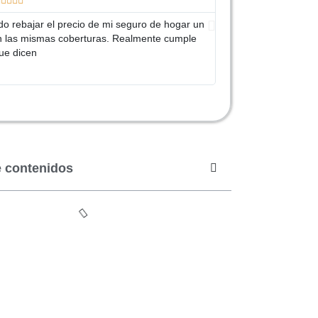










do rebajar el precio de mi seguro de hogar un
El agente de Adity 
 las mismas coberturas. Realmente cumple
diferentes Asegurado
ue dicen
encontrase un segu
¡Chapó!
e contenidos