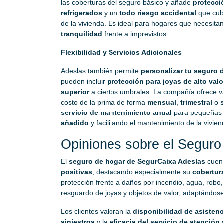
las coberturas del seguro básico y añade
protecci
refrigerados
y un
todo riesgo accidental
que cub
de la vivienda. Es ideal para hogares que necesit
tranquilidad
frente a imprevistos.
Flexibilidad y Servicios Adicionales
Adeslas también permite
personalizar tu seguro 
pueden incluir
protección para joyas de alto valo
superior
a ciertos umbrales. La compañía ofrece va
costo de la prima de forma
mensual
,
trimestral
o
servicio de mantenimiento anual
para pequeñas r
añadido
y facilitando el mantenimiento de la vivien
Opiniones sobre el Seguro
El
seguro de hogar de SegurCaixa Adeslas
cuen
positivas
, destacando especialmente su
cobertur
protección frente a daños por incendio, agua, robo,
resguardo de joyas y objetos de valor, adaptándose
Los clientes valoran la
disponibilidad de asistenc
siniestros
y la
eficacia del servicio de atención 