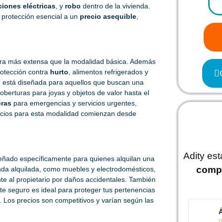
ciones eléctricas
, y
robo
dentro de la vivienda.
 protección esencial a un
precio asequible
,
ra más extensa que la modalidad básica. Además
protección contra
hurto
, alimentos refrigerados y
d está diseñada para aquellos que buscan una
berturas para joyas y objetos de valor hasta el
oras
para emergencias y servicios urgentes,
ecios para esta modalidad comienzan desde
Adity es
eñado específicamente para quienes alquilan una
comp
nda alquilada, como muebles y electrodomésticos,
ente al propietario por daños accidentales. También
ste seguro es ideal para proteger tus pertenencias
r. Los precios son competitivos y varían según las
Á