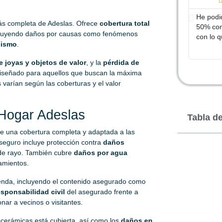
He podi
ás completa de Adeslas. Ofrece
cobertura total
50% con
 incluyendo daños por causas como fenómenos
con lo q
lismo
.
e joyas y objetos de valor
, y la
pérdida de
 diseñado para aquellos que buscan la máxima
 varían según las coberturas y el valor
 Hogar Adeslas
Tabla d
e una cobertura completa y adaptada a las
 seguro incluye protección contra
daños
 de rayo. También cubre
daños por agua
amientos.
ienda, incluyendo el contenido asegurado como
esponsabilidad civil
del asegurado frente a
nar a vecinos o visitantes.
ocerámicas está cubierta, así como los
daños en