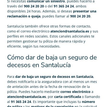
Si necesitas
comunicar un siniestro
, puedes hacerlo a
través del
900 24 20 20
o del
91 365 24 24
, ambos
disponibles 24 horas. Además, si deseas
presentar una
reclamación o queja
, puedes llamar al
900 24 20 20
.
Santalucía también ofrece otras formas de contacto,
como el correo electrónico
atencion@santalucia.es
y sus
perfiles en redes sociales. Estos canales adicionales te
permiten gestionar tu póliza de manera rápida y
eficiente, según tus necesidades.
Cómo dar de baja un seguro de
decesos en Santalucía
Para
dar de baja un seguro de decesos
en Santalucía
,
debes notificarlo a la aseguradora con al menos un mes
de antelación antes de la fecha de renovación de la
póliza. Puedes hacerlo mediante
correo electrónico
a
atencion@santalucia.es
, por
carta certificada
o llamando
al
91 365 24 24
. Es importante que incluyas tu
número
de póliza
y los
motivos de la cancelación
en la solicitud.