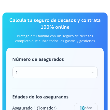
Calcula tu seguro de decesos y contrata
100% online
Protege a tu familia con un seguro de decesos
completo que cubre todos los gastos y gestiones
Número de asegurados
1
Edades de los asegurados
18
Asegurado
1
(Tomador)
años