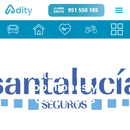
Seguro Decesos
Santalucía: Precios,
opiniones y
coberturas
Seguros de Decesos
5 de febrero de 2026