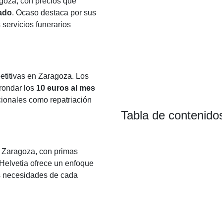
goza, con precios que
ado
. Ocaso destaca por sus
 servicios funerarios
titivas en Zaragoza. Los
rondar los
10 euros al mes
cionales como repatriación
Tabla de contenido
 Zaragoza, con primas
 Helvetia ofrece un enfoque
as necesidades de cada