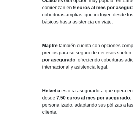
Ocaso
es otra opción muy popular en Zara
comienzan en
9 euros al mes por asegur
coberturas amplias, que incluyen desde los
básicos hasta asistencia en viaje.
Mapfre
también cuenta con opciones compe
precios para su seguro de decesos suelen 
por asegurado
, ofreciendo coberturas adi
internacional y asistencia legal.
Helvetia
es otra aseguradora que opera en
desde
7,50 euros al mes por asegurado
.
personalizado, adaptando sus pólizas a l
cliente.