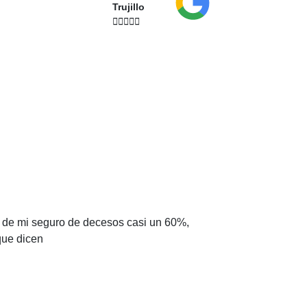
Trujillo





Gracias Adity por 
o de mi seguro de decesos casi un 60%,
que el anterior
que dicen