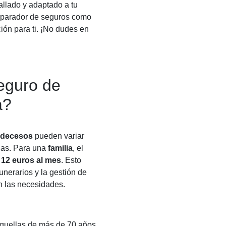
llado y adaptado a tu
omparador de seguros como
ión para ti. ¡No dudes en
eguro de
a?
 decesos
pueden variar
das. Para una
familia
, el
 12 euros al mes
. Esto
unerarios y la gestión de
n las necesidades.
aquellas de más de 70 años,