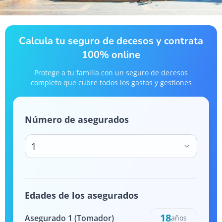
Calcula tu seguro de decesos y contrata
100% online
Protege a tu familia con un seguro de decesos
completo que cubre todos los gastos y gestiones
Número de asegurados
1
Edades de los asegurados
18
Asegurado
1
(Tomador)
años