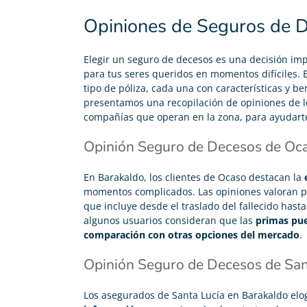
Opiniones de Seguros de 
Elegir un seguro de decesos es una decisión im
para tus seres queridos en momentos difíciles. 
tipo de póliza, cada una con características y ben
presentamos una recopilación de opiniones de lo
compañías que operan en la zona, para ayudart
Opinión Seguro de Decesos de Oc
En Barakaldo, los clientes de Ocaso destacan la
momentos complicados. Las opiniones valoran pos
que incluye desde el traslado del fallecido hast
algunos usuarios consideran que las
primas pue
comparación con otras opciones del mercado
.
Carolina Garcés





Opinión Seguro de Decesos de San
Me he pasado de mi antigua compañía y ahora pago
50€ menos en mi seguro de decesos y con coberturas
Los asegurados de Santa Lucía en Barakaldo elo
que se disfrutan en vida. Recomendable 100%