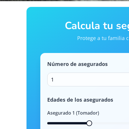
Calcula tu s
Protege a tu familia
Número de asegurados
1
Edades de los asegurados
Asegurado
1
(Tomador)