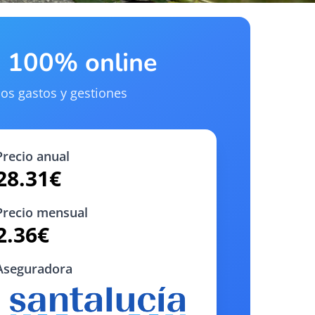
a 100% online
os gastos y gestiones
Precio anual
28.31
€
Precio mensual
2.36
€
Aseguradora