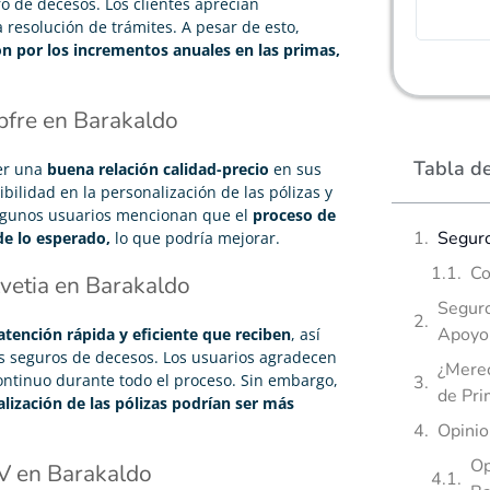
o de decesos. Los clientes aprecian
 resolución de trámites. A pesar de esto,
n por los incrementos anuales en las primas,
fre en Barakaldo
Tabla d
cer una
buena relación calidad-precio
en sus
ibilidad en la personalización de las pólizas y
, algunos usuarios mencionan que el
proceso de
Seguro
e lo esperado,
lo que podría mejorar.
Co
vetia en Barakaldo
Seguro
Apoyo 
atención rápida y eficiente que reciben
, así
us seguros de decesos. Los usuarios agradecen
¿Merec
continuo durante todo el proceso. Sin embargo,
de Pri
lización de las pólizas podrían ser más
Opinio
Op
V en Barakaldo