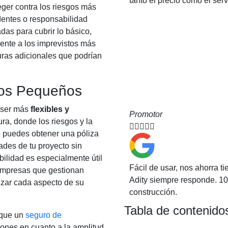
tanto el precio como el serv
ger contra los riesgos más
entes o responsabilidad
adas para cubrir lo básico,
rente a los imprevistos más
uras adicionales que podrían
ctos Pequeños
 ser más
flexibles y
Promotor
a, donde los riesgos y la





e puedes obtener una póliza
ades de tu proyecto sin
bilidad es especialmente útil
Fácil de usar, nos ahorra t
empresas que gestionan
Adity siempre responde. 
izar cada aspecto de su
construcción.
Tabla de contenido
 que un
seguro de
iones en cuanto a la amplitud