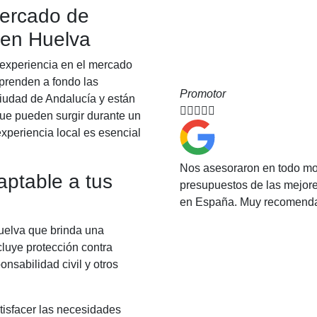
mercado de
 en Huelva
a experiencia en el mercado
prenden a fondo las
Promotor
ciudad de Andalucía y están





que pueden surgir durante un
experiencia local es esencial
Nos asesoraron en todo mom
aptable a tus
presupuestos de las mejor
en España. Muy recomenda
Huelva que brinda una
cluye protección contra
nsabilidad civil y otros
tisfacer las necesidades