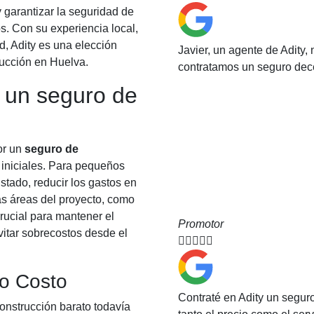
y garantizar la seguridad de
os. Con su experiencia local,
d, Adity es una elección
Javier, un agente de Adity
rucción en Huelva.
contratamos un seguro dec
e un seguro de
or un
seguro de
 iniciales. Para pequeños
stado, reducir los gastos en
as áreas del proyecto, como
rucial para mantener el
Promotor
vitar sobrecostos desde el





jo Costo
Contraté en Adity un segu
nstrucción barato todavía