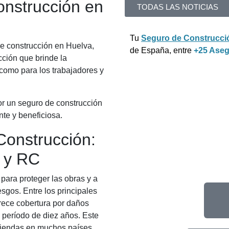
onstrucción en
TODAS LAS NOTICIAS
Tu
Seguro de Construcci
e construcción en Huelva,
de España, entre
+25 Ase
cción que brinde la
 como para los trabajadores y
por un seguro de construcción
nte y beneficiosa.
Construcción:
 y RC
para proteger las obras y a
esgos. Entre los principales
frece cobertura por daños
 período de diez años. Este
iviendas en muchos países,