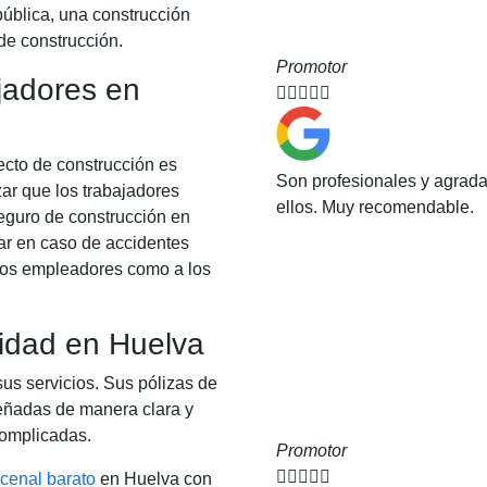
pública, una construcción
 de construcción.
Promotor
jadores en





ecto de construcción es
Son profesionales y agrad
ar que los trabajadores
ellos. Muy recomendable.
seguro de construcción en
ar en caso de accidentes
a los empleadores como a los
lidad en Huelva
sus servicios. Sus pólizas de
eñadas de manera clara y
complicadas.
Promotor





cenal barato
en Huelva con