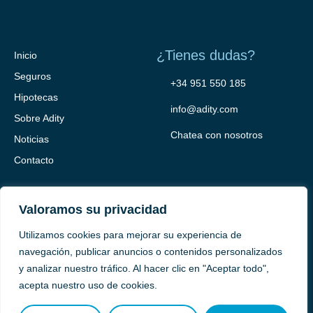
¿Tienes dudas?
Inicio
Seguros
+34 951 550 185
Hipotecas
info@adity.com
Sobre Adity
Chatea con nosotros
Noticias
Contacto
Valoramos su privacidad
Utilizamos cookies para mejorar su experiencia de
navegación, publicar anuncios o contenidos personalizados
y analizar nuestro tráfico. Al hacer clic en "Aceptar todo",
Adity Seguros –
Mapa del Sitio –
Términos y condiciones –
acepta nuestro uso de cookies.
Política de privacidad –
Cookies