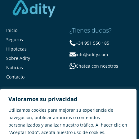
¿Tienes dudas?
Inicio
Seguros
+34 951 550 185
Hipotecas
info@adity.com
Sobre Adity
Chatea con nosotros
Noticias
Contacto
Valoramos su privacidad
Utilizamos cookies para mejorar su experiencia de
navegación, publicar anuncios o contenidos
personalizados y analizar nuestro tráfico. Al hacer clic en
Adity Seguros –
Mapa del Sitio –
"Aceptar todo", acepta nuestro uso de cookies.
Términos y condiciones –
Política de privacidad –
Cookies