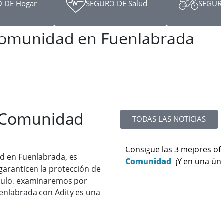
 DE Hogar
SEGURO DE Salud
SEGUR
Comunidad en Fuenlabrada
e Comunidad
TODAS LAS NOTICIAS
Consigue las 3 mejores of
d en Fuenlabrada, es
Comunidad
¡Y en una ún
garanticen la protección de
tículo, examinaremos por
enlabrada con Adity es una