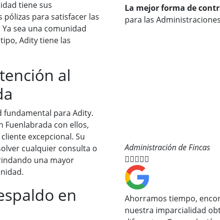
dad tiene sus
La mejor forma de cont
 pólizas para satisfacer las
para las Administraciones
. Ya sea una comunidad
tipo, Adity tiene las
tención al
da
ad fundamental para Adity.
 Fuenlabrada con ellos,
cliente excepcional. Su
Administración de Fincas
solver cualquier consulta o





brindando una mayor
unidad.
respaldo en
Ahorramos tiempo, encon
nuestra imparcialidad o