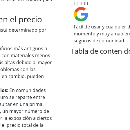





en el precio
Fácil de usar y cualquier
está determinado por
momento y muy amablem
seguros de comunidad.
dificios más antiguos o
Tabla de contenid
s con materiales menos
s altas debido al mayor
roblemas con las
s, en cambio, pueden
ios
: En comunidades
guro se reparte entre
sultar en una prima
o, un mayor número de
la exposición a ciertos
el precio total de la