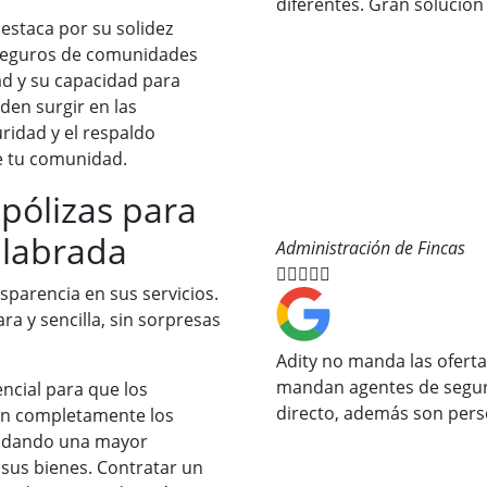
diferentes. Gran solució
destaca por su solidez
de seguros de comunidades
ad y su capacidad para
den surgir en las
ridad y el respaldo
e tu comunidad.
 pólizas para
nlabrada
Administración de Fincas





nsparencia en sus servicios.
a y sencilla, sin sorpresas
Adity no manda las oferta
mandan agentes de segur
ncial para que los
directo, además son perso
n completamente los
indando una mayor
 sus bienes. Contratar un