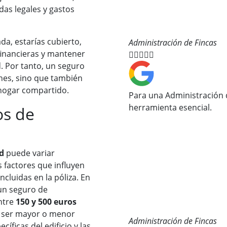
as legales y gastos
a, estarías cubierto,
Administración de Fincas
financieras y mantener





d. Por tanto, un seguro
nes, sino que también
 hogar compartido.
Para una Administración d
herramienta esencial.
os de
d
puede variar
factores que influyen
ncluidas en la póliza. En
 un seguro de
ntre
150 y 500 euros
e ser mayor o menor
Administración de Fincas
íficas del edificio y las