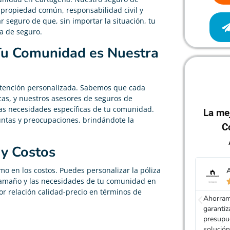
 propiedad común, responsabilidad civil y
 seguro de que, sin importar la situación, tu
a de seguro.
Tu Comunidad es Nuestra
u atención personalizada. Sabemos que cada
as, y nuestros asesores de seguros de
las necesidades específicas de tu comunidad.
La me
ntas y preocupaciones, brindándote la
C
 y Costos
omo en los costos. Puedes personalizar la póliza
Administración de Fincas
A
tamaño y las necesidades de tu comunidad en





r relación calidad-precio en términos de
Ahorramos tiempo, encontramos el mejor seguro y
Adity no
garantizamos nuestra imparcialidad obteniendo
seguro,
presupuestos de aseguradoras diferentes. Gran
asegurad
solución para obtener seguros de Comunidad.
Es magní