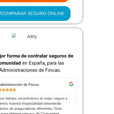
COMPARAR SEGURO ONLINE
jor forma de contratar seguros de
omunidad
en España, para las
Administraciones de Fincas.
dministración de Fincas
Administra










 manda las ofertas cuando solicitas un
Siempre solicitam
 las mandan agentes de seguros de diferentes
Adity. Personaliza
oras en directo, además son personalizadas.
de los propietarios
fico.