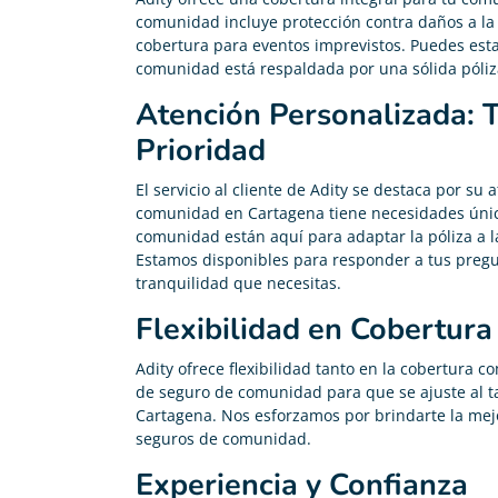
comunidad incluye protección contra daños a la
cobertura para eventos imprevistos. Puedes estar
comunidad está respaldada por una sólida póliz
Atención Personalizada: 
Prioridad
El servicio al cliente de Adity se destaca por s
comunidad en Cartagena tiene necesidades únic
comunidad están aquí para adaptar la póliza a 
Estamos disponibles para responder a tus pregu
tranquilidad que necesitas.
Flexibilidad en Cobertura
Adity ofrece flexibilidad tanto en la cobertura c
Administración de
de seguro de comunidad para que se ajuste al 
Fincas
Cartagena. Nos esforzamos por brindarte la mejo





seguros de comunidad.
Fácil de usar y cualquier duda el soporte de Adity
responde al momento y muy amablemente. 100%
Experiencia y Confianza
Recomendable para seguros de comunidad.