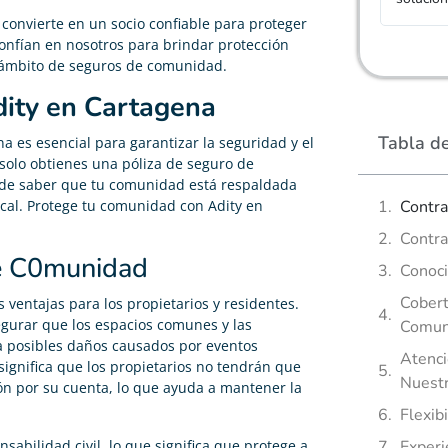
 convierte en un socio confiable para proteger
nfían en nosotros para brindar protección
el ámbito de seguros de comunidad.
ity en Cartagena
Tabla d
a es esencial para garantizar la seguridad y el
 solo obtienes una póliza de seguro de
 de saber que tu comunidad está respaldada
Contra
cal. Protege tu comunidad con Adity en
Contra
de C0munidad
Conoci
Cobert
ventajas para los propietarios y residentes.
egurar que los espacios comunes y las
Comun
a posibles daños causados por eventos
Atenci
significa que los propietarios no tendrán que
Nuestr
ón por su cuenta, lo que ayuda a mantener la
Flexib
Experi
abilidad civil, lo que significa que protege a