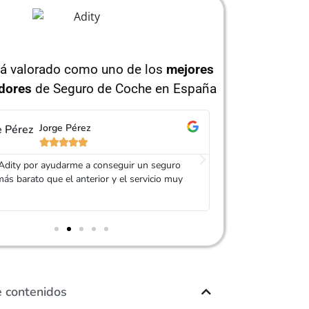
tá valorado como uno de los
mejores
dores
de Seguro de Coche en España
Jorge Pérez
Is






 Adity por ayudarme a conseguir un seguro
Muy buen trato, es
s barato que el anterior y el servicio muy
mi seguro de coche
agradable, muy re
e contenidos