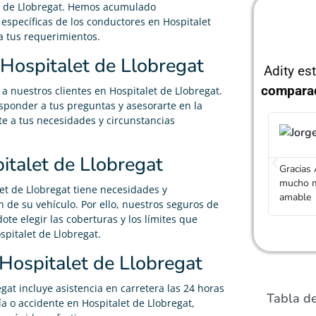
et de Llobregat. Hemos acumulado
específicas de los conductores en Hospitalet
a tus requerimientos.
 Hospitalet de Llobregat
Adity es
compara
a nuestros clientes en Hospitalet de Llobregat.
sponder a tus preguntas y asesorarte en la
e a tus necesidades y circunstancias
Álvaro García





italet de Llobregat
He podido rebajar el precio de mi seguro de coche un
Gracias
50%, realmente cumplen con lo que dicen
mucho má
 de Llobregat tiene necesidades y
amable
n de su vehículo. Por ello, nuestros seguros de
ote elegir las coberturas y los límites que
spitalet de Llobregat.
 Hospitalet de Llobregat
at incluye asistencia en carretera las 24 horas
Tabla d
ía o accidente en Hospitalet de Llobregat,