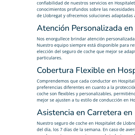
confiabilidad de nuestros servicios en Hospital
conocimientos profundos sobre las necesidades 
de Llobregat y ofrecemos soluciones adaptadas 
Atención Personalizada en
Nos enorgullece brindar atención personalizada 
Nuestro equipo siempre está disponible para re
elección del seguro de coche que mejor se adapt
Carolina Garcés
particulares.





Cobertura Flexible en Hosp
Me he pasado de mi antigua compañía y ahora pago
200€ menos en mi seguro de coche y me han
Comprendemos que cada conductor en Hospitalet
gestionado la baja del seguro anterior gratis.
preferencias diferentes en cuanto a la protecció
coche son flexibles y personalizables, permitiénd
mejor se ajusten a tu estilo de conducción en Ho
Asistencia en Carretera en
Nuestro seguro de coche en Hospitalet de Llobreg
del día, los 7 días de la semana. En caso de aver