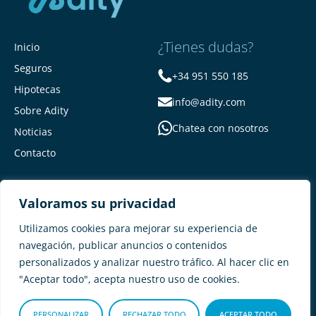
¿Tienes dudas?
Inicio
Seguros
+34 951 550 185
Hipotecas
info@adity.com
Sobre Adity
Chatea con nosotros
Noticias
Contacto
Valoramos su privacidad
Utilizamos cookies para mejorar su experiencia de
navegación, publicar anuncios o contenidos
personalizados y analizar nuestro tráfico. Al hacer clic en
Adity Seguros –
Mapa del Sitio –
"Aceptar todo", acepta nuestro uso de cookies.
Términos y condiciones –
Política de privacidad –
Cookies
PERSONALIZAR
RECHAZAR TODO
ACEPTAR TODO