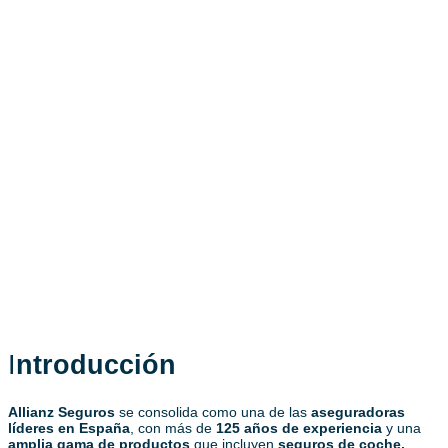
Allianz: Opiniones y
coberturas
Seguros de Coche
6 de febrero de 2026
I
ntroducción
Allianz Seguros
se consolida como una de las
aseguradoras
líderes en España
, con más de
125 años de experiencia
y una
amplia gama de productos
que incluyen
seguros de coche,