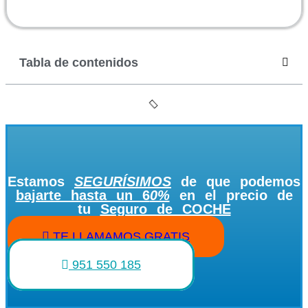
Tabla de contenidos
Estamos
SEGURÍSIMOS
de que podemos
bajarte hasta un 6
0%
en el precio de
tu
Seguro de COCHE
TE LLAMAMOS GRATIS
951 550 185