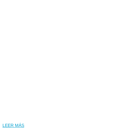
Seguro de Coche Línea Directa: Ventajas y
desventajas 2026
LEER MÁS