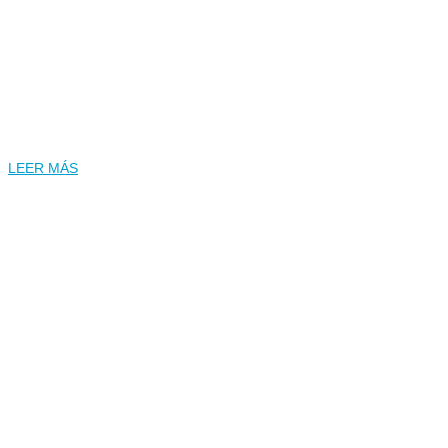
¿Qué cubre el Consorcio de Compensación
de Seguros?
LEER MÁS