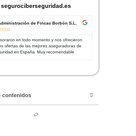
segurociberseguridad.es
Administración de Fincas Borbón S.L.
Preventia S.










soraron en todo momento y nos ofrecieron
Andrés, un agente d
tes ofertas de las mejores aseguradoras de
amablemente y cont
guridad en España. Muy recomendable.
ciberseguridad con
e contenidos