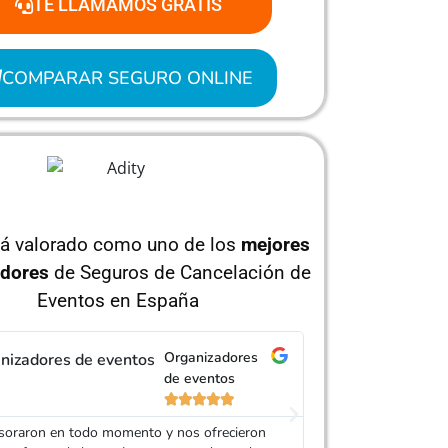
TE LLAMAMOS GRATIS
COMPARAR SEGURO ONLINE
tá valorado como uno de los
mejores
dores
de Seguros de Cancelación de
Eventos en España
Organizadores
de eventos





Andrés, un agente d
amablemente y cont
soraron en todo momento y nos ofrecieron