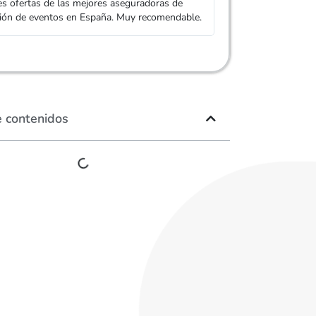
de eventos con las 
es ofertas de las mejores aseguradoras de
ción de eventos en España. Muy recomendable.
e contenidos