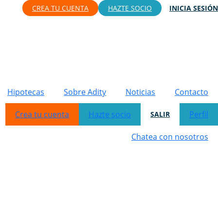
CREA TU CUENTA
HAZTE SOCIO
INICIA SESIÓN
Hipotecas
Sobre Adity
Noticias
Contacto
Crea tu cuenta
Hazte socio
Perfil
SALIR
Chatea con nosotros