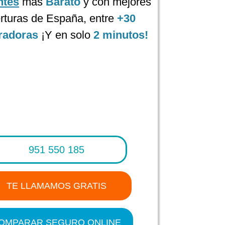
ntes
más
Barato
y con mejores
rturas de España, entre
+30
radoras
¡Y en solo
2 minutos!
951 550 185
TE LLAMAMOS GRATIS
OMPARAR SEGURO ONLINE