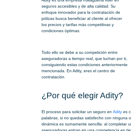
Adity es una empresa malagueña líder en
seguros accesibles y de alta calidad. Su
enfoque innovador para la contratación de
pólizas busca beneficiar al cliente al ofrecer
los precios y tarifas más competitivas y
condiciones óptimas.
Todo ello se debe a su competición entre
aseguradoras a tiempo real, que luchan por ti,
consiguiendo estas condiciones anteriormente
mencionada. En Adity, eres el centro de
contratación.
¿Por qué elegir Adity?
El proceso para solicitar un seguro en
Adity
es c
palabras, si no quedas satisfecho con ninguna of
dinámica es sumamente sencilla: al completar un
aseguradoras entran en una competencia en tiemp