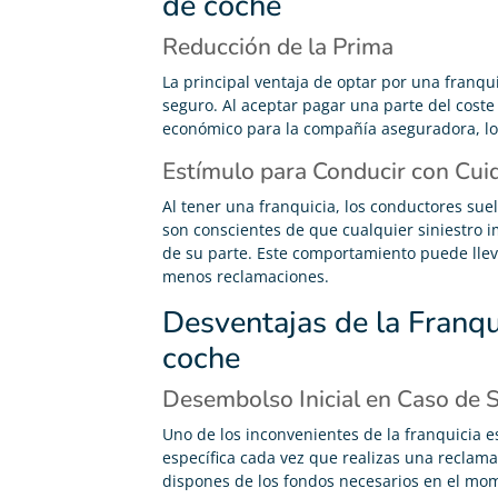
de coche
Reducción de la Prima
La principal ventaja de optar por una franqui
seguro. Al aceptar pagar una parte del coste 
económico para la compañía aseguradora, lo
Estímulo para Conducir con Cui
Al tener una franquicia, los conductores sue
son conscientes de que cualquier siniestro 
Carolina Garcés
de su parte. Este comportamiento puede llev





menos reclamaciones.
Me he pasado de mi antigua compañía y ahora pago
Desventajas de la Franqu
200€ menos en mi seguro de coche y me han
gestionado la baja del seguro anterior gratis.
coche
Desembolso Inicial en Caso de S
Uno de los inconvenientes de la franquicia 
específica cada vez que realizas una reclam
dispones de los fondos necesarios en el mom