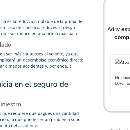
cia es la reducción notable de la prima del
en caso de siniestro, reduces el riesgo
Adity es
 que se traduce en una prima más baja.
comp
dado
len ser más cautelosos al volante, ya que
implicará un desembolso económico directo
Álvaro García
ar a menos accidentes y, por ende, a





He podido rebajar el precio de mi seguro de coche un
Gracias
icia en el seguro de
50%, realmente cumplen con lo que dicen
mucho má
amable
iniestro
es que requiere que pagues una cantidad
ación, lo que puede ser un problema si no
ento del accidente.