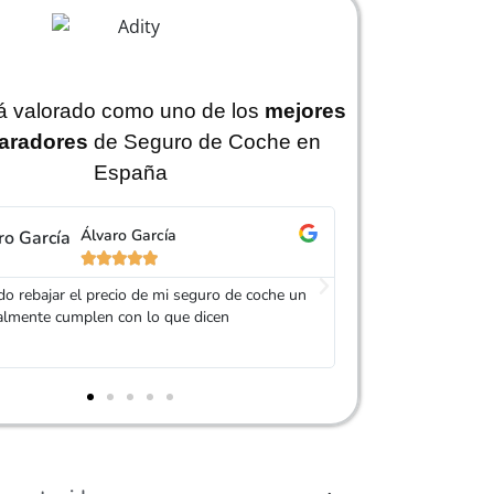
tá valorado como uno de los
mejores
aradores
de Seguro de Coche en
España
Jorge Pérez
Is






 Adity por ayudarme a conseguir un seguro
Muy buen trato, es
s barato que el anterior y el servicio muy
mi seguro de coche
agradable, muy re