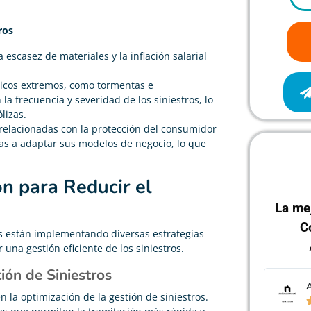
ros
La escasez de materiales y la inflación salarial
.
icos extremos, como tormentas e
a frecuencia y severidad de los siniestros, lo
lizas.
relacionadas con la protección del consumidor
ras a adaptar sus modelos de negocio, lo que
ón para Reducir el
La me
C
s están implementando diversas estrategias
 una gestión eficiente de los siniestros.
tión de Siniestros
Administración de Fincas
A
en la optimización de la gestión de siniestros.




