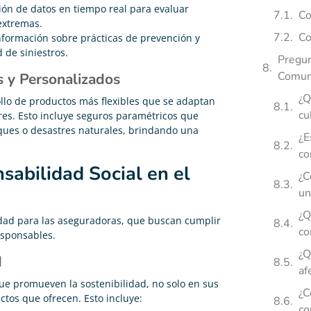
ación de datos en tiempo real para evaluar
Co
extremas.
Co
nformación sobre prácticas de prevención y
 de siniestros.
Pregun
Comun
s y Personalizados
¿Q
llo de productos más flexibles que se adaptan
cu
es. Esto incluye seguros paramétricos que
ques o desastres naturales, brindando una
¿E
co
sabilidad Social en el
¿C
un
¿Q
idad para las aseguradoras, que buscan cumplir
co
esponsables.
¿Q
d
af
e promueven la sostenibilidad, no solo en sus
¿C
ctos que ofrecen. Esto incluye:
co