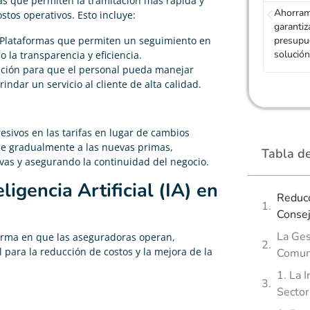
as que permiten la tramitación más rápida y
Ahorramos tiempo, encontramos el mejor seguro y
Adity no
stos operativos. Esto incluye:
garantizamos nuestra imparcialidad obteniendo
seguro,
 Plataformas que permiten un seguimiento en
presupuestos de aseguradoras diferentes. Gran
asegurad
solución para obtener seguros de Comunidad.
Es magní
 la transparencia y eficiencia.
mación para que el personal pueda manejar
indar un servicio al cliente de alta calidad.
esivos en las tarifas en lugar de cambios
se gradualmente a las nuevas primas,
Tabla d
vas y asegurando la continuidad del negocio.
ligencia Artificial (IA) en
Reducc
Conse
La Ges
 forma en que las aseguradoras operan,
para la reducción de costos y la mejora de la
Comuni
1. La 
Sector