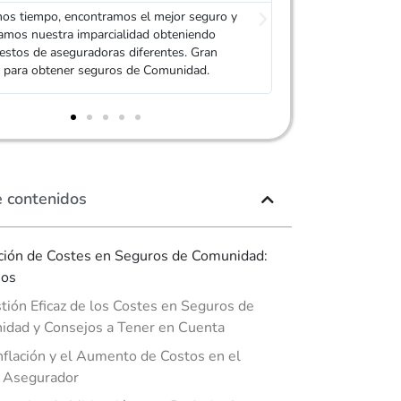
 manda las ofertas cuando solicitas un
Siempre solicitam
 las mandan agentes de seguros de diferentes
Adity. Personaliza
oras en directo, además son personalizadas.
de los propietarios
fico.
e contenidos
ión de Costes en Seguros de Comunidad:
jos
tión Eficaz de los Costes en Seguros de
dad y Consejos a Tener en Cuenta
Inflación y el Aumento de Costos en el
 Asegurador