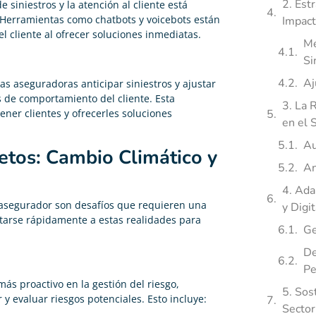
2. Est
siniestros y la atención al cliente está
 Herramientas como chatbots y voicebots están
Impact
el cliente al ofrecer soluciones inmediatas.
Me
Si
Aj
as aseguradoras anticipar siniestros y ajustar
 de comportamiento del cliente. Esta
3. La R
ener clientes y ofrecerles soluciones
en el 
Au
etos: Cambio Climático y
An
4. Ada
or asegurador son desafíos que requieren una
y Digit
tarse rápidamente a estas realidades para
Ge
De
Pe
s proactivo en la gestión del riesgo,
5. Sos
 y evaluar riesgos potenciales. Esto incluye:
Sector