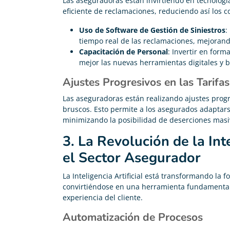
Las aseguradoras están invirtiendo en tecnologí
Fácil de usar y cualquier duda el soporte de Adity
eficiente de reclamaciones, reduciendo así los co
responde al momento y muy amablemente. 100%
Uso de Software de Gestión de Siniestros
:
Recomendable para seguros de comunidad.
tiempo real de las reclamaciones, mejorando
Capacitación de Personal
: Invertir en for
mejor las nuevas herramientas digitales y br
Ajustes Progresivos en las Tarifas
Las aseguradoras están realizando ajustes progr
bruscos. Esto permite a los asegurados adaptar
minimizando la posibilidad de deserciones masi
3. La Revolución de la Inte
el Sector Asegurador
La Inteligencia Artificial está transformando la
convirtiéndose en una herramienta fundamental 
experiencia del cliente.
Automatización de Procesos