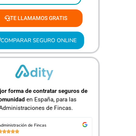
TE LLAMAMOS GRATIS
COMPARAR SEGURO ONLINE
jor forma de contratar seguros de
omunidad
en España, para las
Administraciones de Fincas.
dministración de Fincas
Administra









