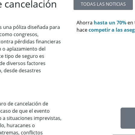
 cancelación
TODAS LAS NOTICIAS
Ahorra
hasta un 70%
en
s una póliza diseñada para
hace
competir a las ase
, como congresos,
contra pérdidas financieras
n o aplazamiento del
te tipo de seguro es
de diversos factores
o, desde desastres
o
uro de cancelación de
caso de que el evento
a situaciones imprevistas,
lo, huracanes o
xtremas, conflictos