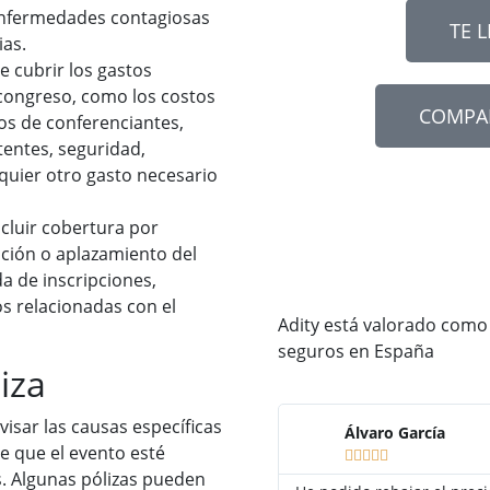
enfermedades contagiosas
TE 
ias.
e cubrir los gastos
 congreso, como los costos
COMPA
ios de conferenciantes,
stentes, seguridad,
quier otro gasto necesario
luir cobertura por
ación o aplazamiento del
da de inscripciones,
os relacionadas con el
Adity está valorado como
seguros en España
iza
visar las causas específicas
Álvaro García
e que el evento esté





s. Algunas pólizas pueden