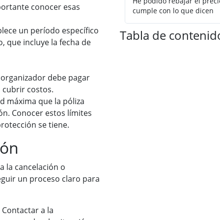
He podido rebajar el prec
mportante conocer esas
cumple con lo que dicen
ablece un período específico
Tabla de contenid
o, que incluye la fecha de
el organizador debe pagar
 cubrir costos.
ad máxima que la póliza
n. Conocer estos límites
rotección se tiene.
ión
a la cancelación o
guir un proceso claro para
: Contactar a la