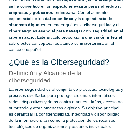
En un mundo cada vez más
digitalizado
, la
ciberseguridad
se ha convertido en un aspecto
relevante
para
individuos
,
empresas
y
gobiernos
en
España
. Con el aumento
exponencial de los
datos en línea
y la dependencia de
sistemas digitales
, entender qué es la ciberseguridad y el
ciberriesgo
es
esencial
para
navegar con seguridad
en el
ciberespacio
. Este artículo proporciona una
visión integral
sobre estos conceptos, resaltando su
importancia
en el
contexto español.
¿Qué es la Ciberseguridad?
Definición y Alcance de la
ciberseguridad
La
ciberseguridad
es el conjunto de prácticas, tecnologías y
procesos diseñados para proteger sistemas informáticos,
redes, dispositivos y datos contra ataques, daños, acceso no
autorizado y otras amenazas digitales. Su objetivo principal
es garantizar la confidencialidad, integridad y disponibilidad
de la información, así como la protección de los recursos
tecnológicos de organizaciones y usuarios individuales.