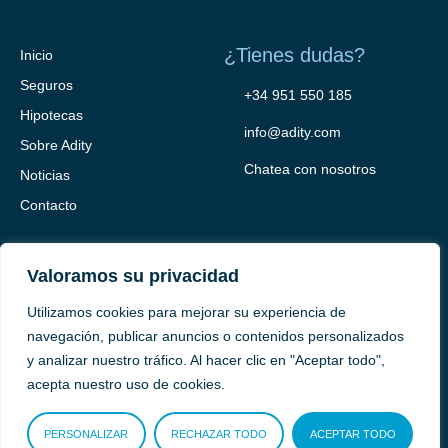
¿Tienes dudas?
Inicio
Seguros
+34 951 550 185
Hipotecas
info@adity.com
Sobre Adity
Chatea con nosotros
Noticias
Contacto
Valoramos su privacidad
Utilizamos cookies para mejorar su experiencia de
navegación, publicar anuncios o contenidos personalizados
y analizar nuestro tráfico. Al hacer clic en "Aceptar todo",
Adity Seguros –
Mapa del Sitio –
Términos y condiciones –
acepta nuestro uso de cookies.
Política de privacidad –
Cookies
PERSONALIZAR
RECHAZAR TODO
ACEPTAR TODO