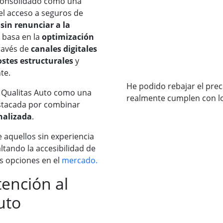
consolidado como una
l acceso a seguros de
sin renunciar a la
e basa en la
optimización
través de
canales digitales
ostes estructurales
y
te.
He podido rebajar el pre
 Qualitas Auto como una
realmente cumplen con l
stacada por combinar
nalizada
.
e aquellos sin experiencia
ltando la accesibilidad de
s opciones en el
mercado.
tención al
uto