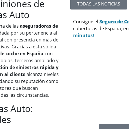
piniones de
TODAS LAS NOTICIAS
tas Auto
Consigue el
Seguro de C
na de las
aseguradoras de
coberturas de España, e
ldada por su pertenencia al
minutos!
nal con presencia en más de
ivas. Gracias a esta sólida
de coche en España
con
ropios, terceros ampliado y
tión de siniestros rápida y
n al cliente
alcanza niveles
olidando su reputación como
ctores que buscan
das las circunstancias.
as Auto:
les