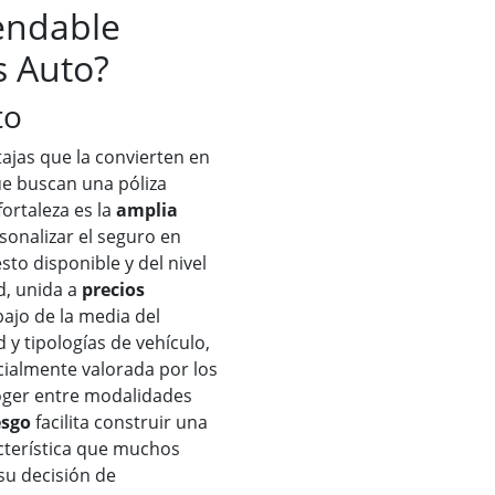
endable
s Auto?
to
ajas que la convierten en
ue buscan una póliza
 fortaleza es la
amplia
sonalizar el seguro en
sto disponible y del nivel
d, unida a
precios
ajo de la media del
y tipologías de vehículo,
cialmente valorada por los
coger entre modalidades
esgo
facilita construir una
cterística que muchos
u decisión de