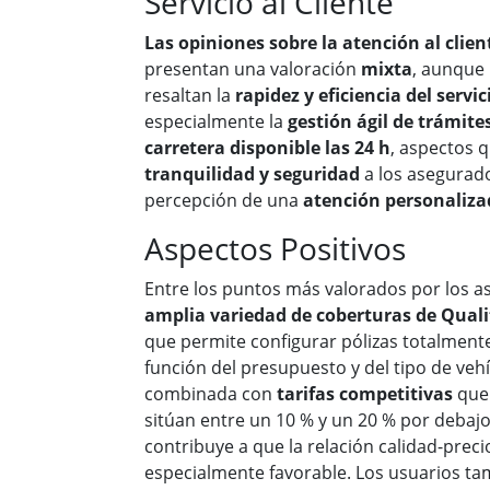
Servicio al Cliente
Las opiniones sobre la atención al clie
presentan una valoración
mixta
, aunque
resaltan la
rapidez y eficiencia del servic
especialmente la
gestión ágil de trámite
carretera disponible las 24 h
, aspectos 
tranquilidad y seguridad
a los asegurado
percepción de una
atención personalizad
Aspectos Positivos
Entre los puntos más valorados por los a
amplia variedad de coberturas de Qual
que permite configurar pólizas totalment
función del presupuesto y del tipo de vehíc
combinada con
tarifas competitivas
que
sitúan entre un 10 % y un 20 % por debaj
contribuye a que la relación calidad-prec
especialmente favorable. Los usuarios ta