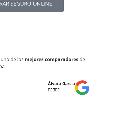
RAR SEGURO ONLINE
 uno de los
mejores comparadores
de
ña
Álvaro García




