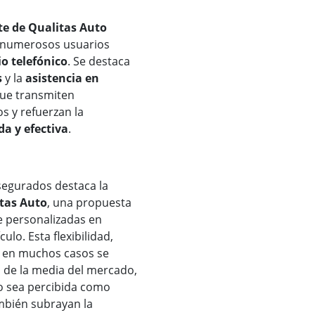
nte de Qualitas Auto
 numerosos usuarios
io telefónico
. Se destaca
s
y la
asistencia en
que transmiten
s y refuerzan la
a y efectiva
.
segurados destaca la
itas Auto
, una propuesta
e personalizadas en
ulo. Esta flexibilidad,
 en muchos casos se
o de la media del mercado,
io sea percibida como
mbién subrayan la