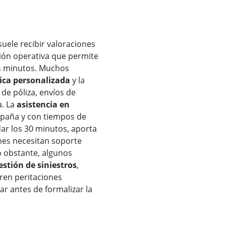
uele recibir valoraciones
tión operativa que permite
os minutos. Muchos
ica personalizada
y la
de póliza, envíos de
a. La
asistencia en
España y con tiempos de
ar los 30 minutos, aporta
enes necesitan soporte
o obstante, algunos
estión de siniestros
,
ren peritaciones
r antes de formalizar la