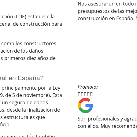
Nos asesoraron en todo 
presupuestos de las mej
cación (LOE) establece la
construcción en España.
cenal de construcción para
s como los constructores
ración de los daños
os primeros diez años de
nal en España?
Promotor
 principalmente por la Ley





9, de 5 de noviembre). Esta
ar un seguro de daños
s, desde la finalización de
os estructurales que
Son profesionales y agra
icio.
con ellos. Muy recomenda
ste seguro están también