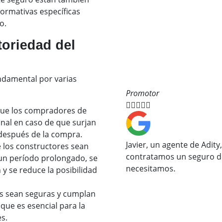
normativas específicas
o.
toriedad del
ndamental por varias
Promotor





que los compradores de
onal en caso de que surjan
después de la compra.
Javier, un agente de Adi
 los constructores sean
contratamos un seguro de
un período prolongado, se
necesitamos.
y se reduce la posibilidad
as sean seguras y cumplan
que es esencial para la
s.