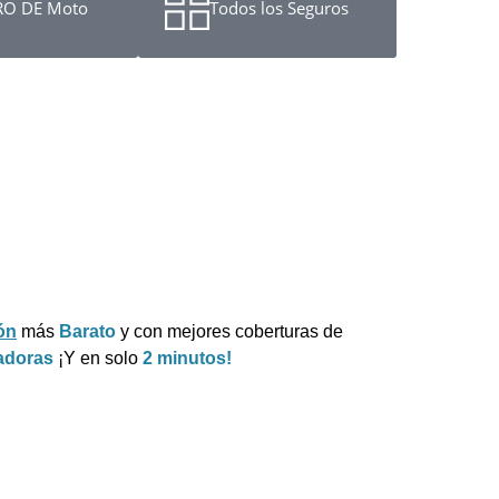
O DE Moto
Todos los Seguros
ón
más
Barato
y con mejores coberturas de
adoras
¡Y en solo
2 minutos!