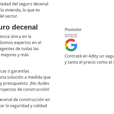
riedad del seguro decenal
a vivienda, lo que es
el sector.
uro decenal
Promotor





encia única en la
 Somos expertos en el
gentes de todas las
s mejores y más
Contraté en Adity un se
y tanto el precio como el 
cas o garantías
 una solución a medida que
 y presupuesto. ¡No dudes
royectos de construcción!
decenal de construcción en
ar la seguridad y calidad