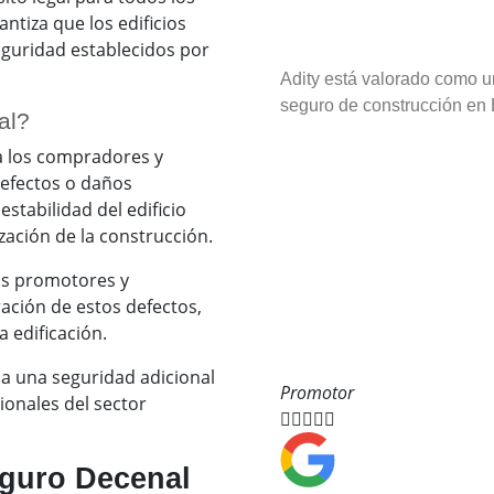
ntiza que los edificios
eguridad establecidos por
Adity está valorado como u
seguro de construcción en
al?
a los compradores y
defectos o daños
tabilidad del edificio
ización de la construcción.
los promotores y
ración de estos defectos,
a edificación.
na una seguridad adicional
Promotor
ionales del sector





eguro Decenal