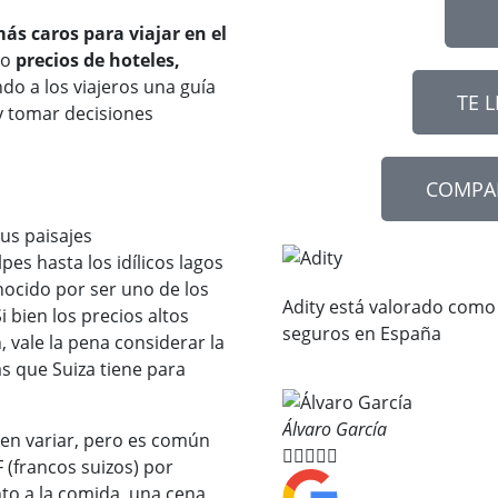
ás caros para viajar en el
mo
precios de hoteles,
ndo a los viajeros una guía
TE 
y tomar decisiones
COMPA
sus paisajes
es hasta los idílicos lagos
ocido por ser uno de los
Adity está valorado como
i bien los precios altos
seguros en España
 vale la pena considerar la
as que Suiza tiene para
Álvaro García
den variar, pero es común





 (francos suizos) por
to a la comida, una cena