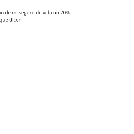
io de mi seguro de vida un 70%,
Gracias Adity por
que dicen
barato que el ante