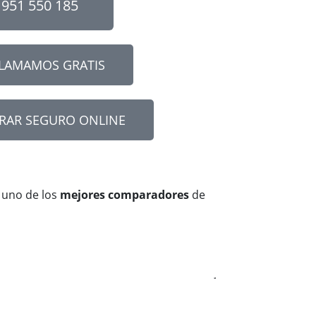
951 550 185
LLAMAMOS GRATIS
RAR SEGURO ONLINE
 uno de los
mejores comparadores
de
Jorge Pérez




