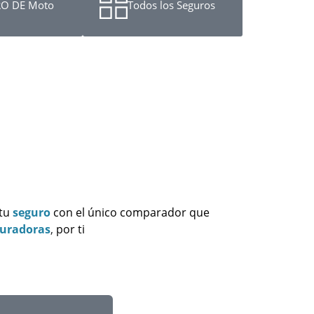
O DE Moto
Todos los Seguros
 tu
seguro
con el único comparador que
guradoras
,
por ti