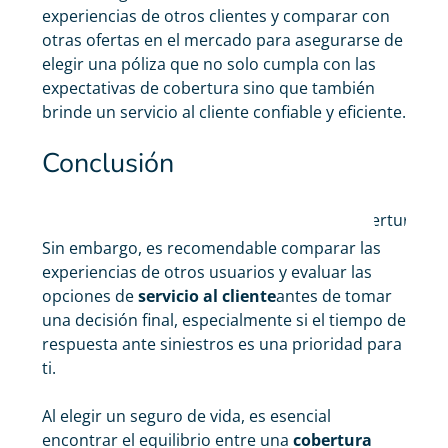
experiencias de otros clientes y comparar con
otras ofertas en el mercado para asegurarse de
elegir una póliza que no solo cumpla con las
expectativas de cobertura sino que también
. La
brinde un servicio al cliente confiable y eficiente.
posibilidad
de
Conclusión
representan
personalizar
seguros
una opción
En
las
de vida
sólida para
flexible y
definitiva,
coberturas,
de
quienes
completa
los
junto con la
Sin embargo, es recomendable comparar las
Ocaso
buscan una
inclusión de
experiencias de otros usuarios y evaluar las
protección
protecciones
opciones de
servicio al cliente
antes de tomar
clave como
una decisión final, especialmente si el tiempo de
la
respuesta ante siniestros es una prioridad para
ti.
Al elegir un seguro de vida, es esencial
encontrar el equilibrio entre una
cobertura