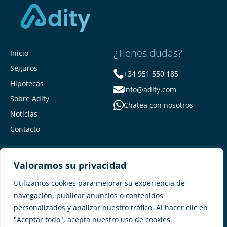
¿Tienes dudas?
Inicio
Seguros
+34 951 550 185
Hipotecas
info@adity.com
Sobre Adity
Chatea con nosotros
Noticias
Contacto
Valoramos su privacidad
Utilizamos cookies para mejorar su experiencia de
navegación, publicar anuncios o contenidos
personalizados y analizar nuestro tráfico. Al hacer clic en
Adity Seguros –
Mapa del Sitio –
"Aceptar todo", acepta nuestro uso de cookies.