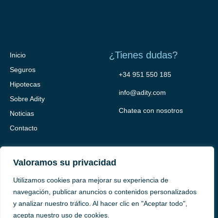
¿Tienes dudas?
Inicio
Seguros
+34 951 550 185
Hipotecas
info@adity.com
Sobre Adity
Chatea con nosotros
Noticias
Contacto
Valoramos su privacidad
Utilizamos cookies para mejorar su experiencia de
navegación, publicar anuncios o contenidos personalizados
y analizar nuestro tráfico. Al hacer clic en "Aceptar todo",
Adity Seguros –
Mapa del Sitio –
Términos y condiciones –
acepta nuestro uso de cookies.