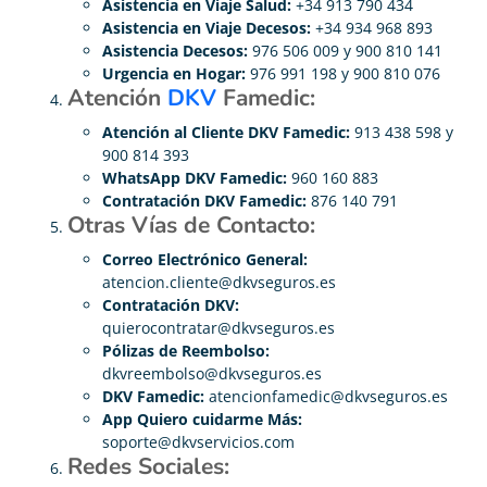
Asistencia en Viaje Salud:
+34 913 790 434
Asistencia en Viaje Decesos:
+34 934 968 893
Asistencia Decesos:
976 506 009 y 900 810 141
Urgencia en Hogar:
976 991 198 y 900 810 076
Atención
DKV
Famedic:
Atención al Cliente DKV Famedic:
913 438 598 y
900 814 393
WhatsApp DKV Famedic:
960 160 883
Contratación DKV Famedic:
876 140 791
Otras Vías de Contacto:
Correo Electrónico General:
atencion.cliente@dkvseguros.es
Contratación DKV:
quierocontratar@dkvseguros.es
Pólizas de Reembolso:
dkvreembolso@dkvseguros.es
DKV Famedic:
atencionfamedic@dkvseguros.es
App Quiero cuidarme Más:
soporte@dkvservicios.com
Redes Sociales: