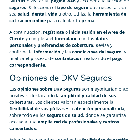
500 101
o visitar su
página web
y acceder a la sección de
seguros
. Selecciona el
tipo de seguro
que necesitas, ya
sea
salud
,
dental
,
vida
u otro. Utiliza la
herramienta de
cotización online
para calcular tu
prima
.
A continuación,
regístrate
o
inicia sesión en el Área de
Cliente
y completa el
formulario
con tus
datos
personales
y
preferencias de cobertura
. Revisa y
confirma la
información
y las
condiciones del seguro
, y
finaliza el proceso de
contratación
realizando el
pago
correspondiente
.
Opiniones de DKV Seguros
Las
opiniones sobre DKV Seguros
son mayoritariamente
positivas, destacando la
amplitud y calidad de sus
coberturas
. Los clientes valoran especialmente la
flexibilidad de sus pólizas
y la
atención personalizada
,
sobre todo en los
seguros de salud
, donde se garantiza
acceso a una
amplia red de profesionales y centros
concertados
.
Además, los usuarios aprecian las
facilidades de gestión