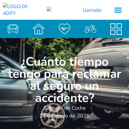
¿Cuánto tiempo
tengo para reclamar
al seguro un
accidente?
Seguros de Coche
21 de enero de 2026