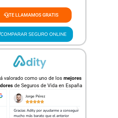
TE LLAMAMOS GRATIS
COMPARAR SEGURO ONLINE
tá valorado como uno de los
mejores
dores
de Seguros de Vida en España
orge Pérez
Isabel Ruíz










 Adity por ayudarme a conseguir un seguro
Muy buen trato, es
ás barato que el anterior
mi seguro de vida.