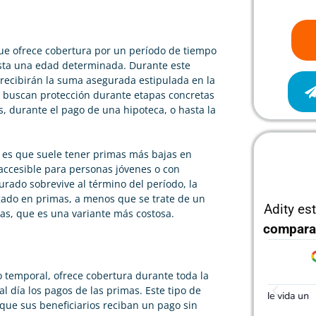
e ofrece cobertura por un período de tiempo
asta una edad determinada. Durante este
s recibirán la suma asegurada estipulada en la
es buscan protección durante etapas concretas
s, durante el pago de una hipoteca, o hasta la
l es que suele tener primas más bajas en
accesible para personas jóvenes o con
urado sobrevive al término del período, la
agado en primas, a menos que se trate de un
Adity es
as, que es una variante más costosa.
compara
Álvaro García
J





ro temporal, ofrece cobertura durante toda la
 día los pagos de las primas. Este tipo de
He podido rebajar el precio de mi seguro de vida un
Gracias
que sus beneficiarios reciban un pago sin
50%, realmente cumple con lo que dicen
mucho m