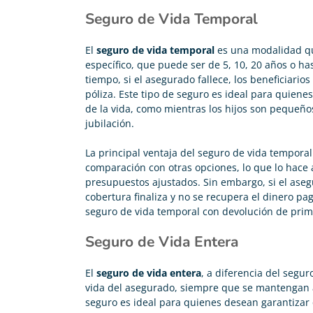
Seguro de Vida Temporal
El
seguro de vida temporal
es una modalidad qu
específico, que puede ser de 5, 10, 20 años o h
tiempo, si el asegurado fallece, los beneficiario
póliza. Este tipo de seguro es ideal para quien
de la vida, como mientras los hijos son pequeño
jubilación.
La principal ventaja del seguro de vida tempora
comparación con otras opciones, lo que lo hace 
presupuestos ajustados. Sin embargo, si el aseg
cobertura finaliza y no se recupera el dinero p
seguro de vida temporal con devolución de prim
Seguro de Vida Entera
Carolina Garcés





El
seguro de vida entera
, a diferencia del segu
vida del asegurado, siempre que se mantengan al
Me he pasado de mi antigua compañía y ahora pago
seguro es ideal para quienes desean garantizar 
200€ menos en mi seguro de vida y me han