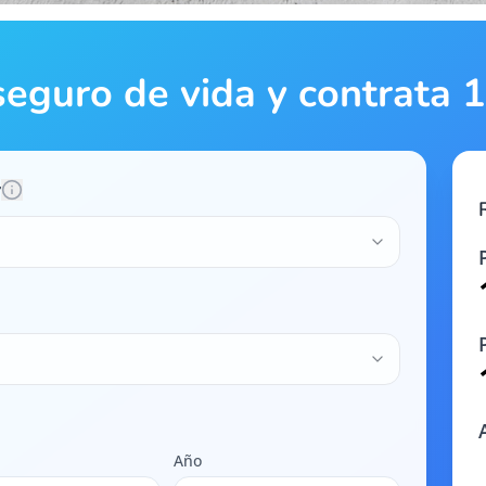
seguro de vida y contrata
r
Año