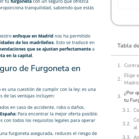
amable
er tu
furgoneta
con un seguro que ofrezca
 proporciona tranquilidad, sabiendo que estás
uestro
enfoque en Madrid
nos ha permitido
idades de los madrileños
. Esto se traduce en
Tabla d
endaciones que se ajustan perfectamente
a
a en la capital
.
Contra
eguro de Furgoneta en
Elige 
Madri
es una cuestión de cumplir con la ley; es una
¿Por q
s de las ventajas incluyen:
tu Fur
ados en caso de accidente, robo o daños.
Co
 España:
Para encontrar la mejor oferta posible.
Co
 con todos los requisitos legales para operar
al
na furgoneta asegurada, reduces el riesgo de
At