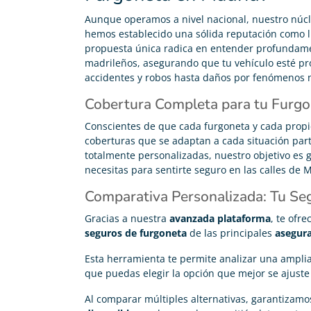
Aunque operamos a nivel nacional, nuestro núcl
hemos establecido una sólida reputación como 
propuesta única radica en entender profundamen
madrileños, asegurando que tu vehículo esté pro
accidentes y robos hasta daños por fenómenos n
Cobertura Completa para tu Furg
Conscientes de que cada furgoneta y cada propi
coberturas que se adaptan a cada situación part
totalmente personalizadas, nuestro objetivo es
necesitas para sentirte seguro en las calles de M
Comparativa Personalizada: Tu Seg
Gracias a nuestra
avanzada plataforma
, te ofr
seguros de furgoneta
de las principales
asegura
Carolina Garcés
Esta herramienta te permite analizar una ampli





que puedas elegir la opción que mejor se ajuste
Me he pasado de mi antigua compañía y ahora pago
Al comparar múltiples alternativas, garantizam
200€ menos en mi seguro de coche y me han