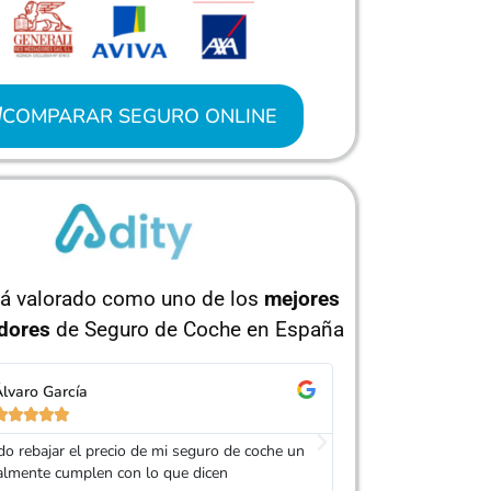
COMPARAR SEGURO ONLINE
tá valorado como uno de los
mejores
dores
de Seguro de Coche en España
orge Pérez
Isabel Ruíz










 Adity por ayudarme a conseguir un seguro
Muy buen trato, es
s barato que el anterior y el servicio muy
mi seguro de coche