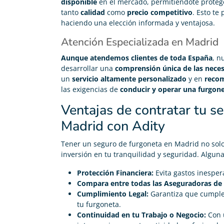
gestionado la baja del seguro anterior gratis.
disponible
en el mercado, permitiéndote proteg
tanto
calidad
como
precio competitivo
. Esto te
haciendo una elección informada y ventajosa.
Atención Especializada en Madrid
Aunque atendemos clientes de toda España
, n
desarrollar una
comprensión única de las neces
un
servicio altamente personalizado
y en
recom
las exigencias de
conducir y operar una furgonet
Ventajas de contratar tu s
Madrid con Adity
Tener un seguro de furgoneta en Madrid no solo 
inversión en tu tranquilidad y seguridad. Alguna
Protección Financiera:
Evita gastos inesper
Compara entre todas las Aseguradoras de
Cumplimiento Legal:
Garantiza que cumples
tu furgoneta.
Continuidad en tu Trabajo o Negocio:
Con u