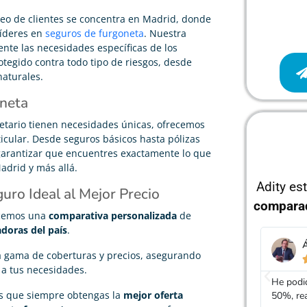
eo de clientes se concentra en Madrid, donde
líderes en
seguros de furgoneta
. Nuestra
te las necesidades específicas de los
tegido contra todo tipo de riesgos, desde
aturales.
oneta
etario tienen necesidades únicas, ofrecemos
icular. Desde seguros básicos hasta pólizas
 garantizar que encuentres exactamente lo que
adrid y más allá.
Adity es
uro Ideal al Mejor Precio
compara
ecemos una
comparativa personalizada
de
doras del país
.
Álvaro García
J
a gama de coberturas y precios, asegurando





 a tus necesidades.
He podido rebajar el precio de mi seguro de coche un
Gracias
os que siempre obtengas la
mejor oferta
50%, realmente cumplen con lo que dicen
mucho má