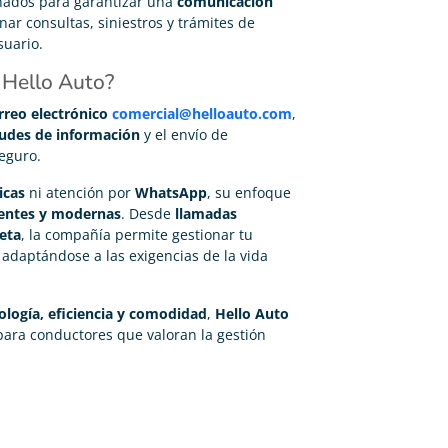
ñados para garantizar una
comunicación
nar consultas, siniestros y trámites de
suario.
e Hello Auto?
rreo electrónico
comercial@helloauto.com
,
itudes de información
y el envío de
eguro.
icas
ni atención por
WhatsApp
, su enfoque
cientes y modernas
. Desde
llamadas
eta
, la compañía permite gestionar tu
, adaptándose a las exigencias de la vida
ología, eficiencia y comodidad
,
Hello Auto
ara conductores que valoran la gestión