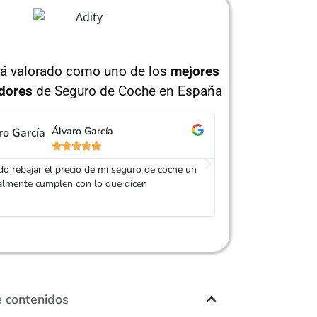
tá valorado como uno de los
mejores
dores
de Seguro de Coche en España
Álvaro García
Jo






o rebajar el precio de mi seguro de coche un
Gracias Adity por a
almente cumplen con lo que dicen
mucho más barato que
amable
e contenidos