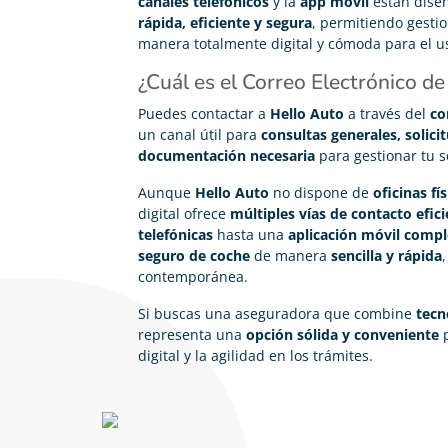
canales telefónicos
y la
app móvil
están dise
rápida, eficiente y segura
, permitiendo gestio
manera totalmente digital y cómoda para el u
¿Cuál es el Correo Electrónico d
Puedes contactar a
Hello Auto
a través del
co
un canal útil para
consultas generales, solic
documentación necesaria
para gestionar tu s
Aunque
Hello Auto
no dispone de
oficinas fís
digital ofrece
múltiples vías de contacto efi
telefónicas
hasta una
aplicación móvil compl
seguro de coche
de manera
sencilla y rápida
contemporánea.
Si buscas una aseguradora que combine
tecn
representa una
opción sólida y conveniente
p
digital y la agilidad en los trámites.