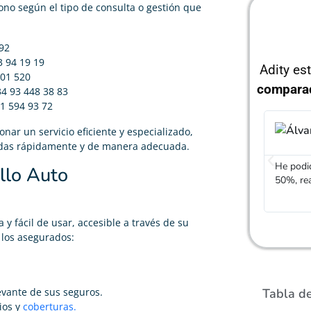
ono según el tipo de consulta o gestión que
492
3 94 19 19
Adity es
201 520
compara
34 93 448 38 83
91 594 93 72
ar un servicio eficiente y especializado,
das rápidamente y de manera adecuada.
He podid
llo Auto
50%, re
 y fácil de usar, accesible a través de su
a los asegurados:
Tabla d
vante de sus seguros.
ios y
coberturas.