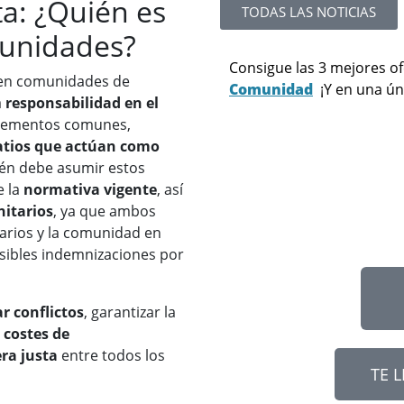
a: ¿Quién es
TODAS LAS NOTICIAS
unidades?
Consigue las 3 mejores of
n comunidades de
Comunidad
¡Y en una ún
a
responsabilidad en el
elementos comunes,
patios que actúan como
ién debe asumir estos
e la
normativa vigente
, así
itarios
, ya que ambos
tarios y la comunidad en
sibles indemnizaciones por
ar conflictos
, garantizar la
s
costes de
ra justa
entre todos los
TE 