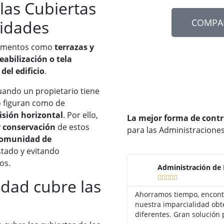
las Cubiertas
idades
COMPA
lementos como
terrazas y
abilización o tela
del edificio
.
uando un propietario tiene
o figuran como de
isión horizontal
. Por ello,
La mejor forma de cont
 conservación
de estos
para las Administraciones
omunidad de
stado y evitando
os.
Administración de 





dad cubre las
Ahorramos tiempo, encont
nuestra imparcialidad ob
diferentes. Gran solución