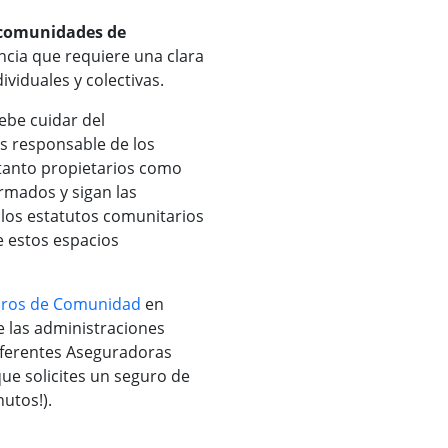
s comunidades de
cia que requiere una clara
viduales y colectivas.
ebe cuidar del
s responsable de los
 tanto propietarios como
rmados y sigan las
y los estatutos comunitarios
e estos espacios
uros de Comunidad
en
e las administraciones
iferentes Aseguradoras
que solicites un seguro de
utos!).