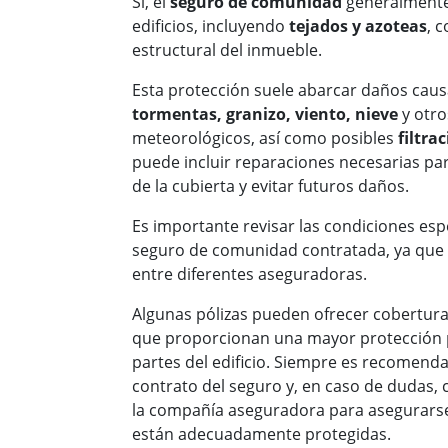
Sí, el
seguro de comunidad
generalmente 
edificios, incluyendo
tejados y azoteas
, 
estructural del inmueble.
Esta protección suele abarcar daños cau
tormentas, granizo, viento, nieve
y otr
meteorológicos, así como posibles
filtra
puede incluir reparaciones necesarias pa
de la cubierta y evitar futuros daños​​.
Es importante revisar las condiciones espe
seguro de comunidad contratada, ya que 
entre diferentes aseguradoras.
Algunas pólizas pueden ofrecer cobertura
que proporcionan una mayor protección pa
partes del edificio. Siempre es recomend
contrato del seguro y, en caso de dudas,
la compañía aseguradora para asegurarse
están adecuadamente protegidas.