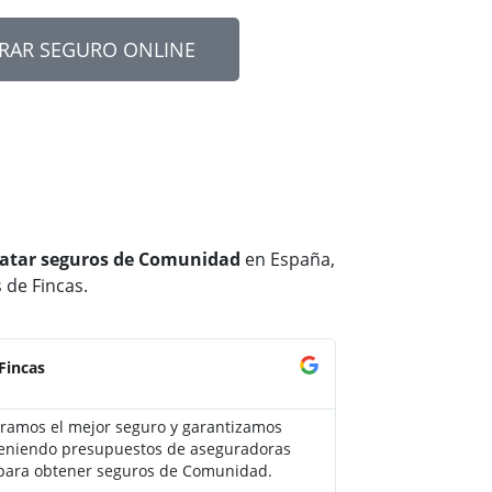
RAR SEGURO ONLINE
ratar seguros de Comunidad
en España,
 de Fincas.
Fincas
Administrac





ramos el mejor seguro y garantizamos
Adity no manda las
teniendo presupuestos de aseguradoras
agentes de seguro
 para obtener seguros de Comunidad.
son personalizadas