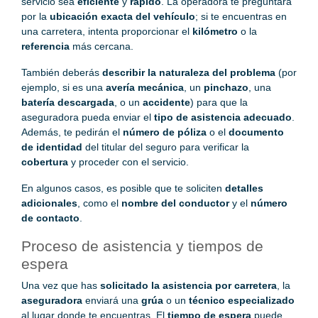
servicio sea
eficiente
y
rápido
. La operadora te preguntará
por la
ubicación exacta del vehículo
; si te encuentras en
una carretera, intenta proporcionar el
kilómetro
o la
referencia
más cercana.
También deberás
describir la naturaleza del problema
(por
ejemplo, si es una
avería mecánica
, un
pinchazo
, una
batería descargada
, o un
accidente
) para que la
aseguradora pueda enviar el
tipo de asistencia adecuado
.
Además, te pedirán el
número de póliza
o el
documento
de identidad
del titular del seguro para verificar la
cobertura
y proceder con el servicio.
En algunos casos, es posible que te soliciten
detalles
adicionales
, como el
nombre del conductor
y el
número
de contacto
.
Proceso de asistencia y tiempos de
espera
Una vez que has
solicitado la asistencia por carretera
, la
aseguradora
enviará una
grúa
o un
técnico especializado
al lugar donde te encuentras. El
tiempo de espera
puede