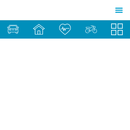
Cómo dar de baja tu
seguro de Accidentes
Dar de Baja tu Seguro
27 de enero de 2026