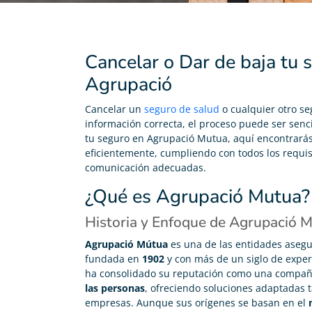
Cancelar o Dar de baja tu 
Agrupació
Cancelar un
seguro de salud
o cualquier otro s
información correcta, el proceso puede ser senci
tu seguro en Agrupació Mutua, aquí encontrará
eficientemente, cumpliendo con todos los requisit
comunicación adecuadas.
¿Qué es Agrupació Mutua?
Historia y Enfoque de Agrupació 
Carolina Garcés
Agrupació Mútua
es una de las entidades asegu





fundada en
1902
y con más de un siglo de experie
ha consolidado su reputación como una compañ
Me he pasado de mi antigua compañía, me han dado
las personas
, ofreciendo soluciones adaptadas 
de baja de la anterior gratis y ahora pago 200€ menos
en mi seguro de vida. Todo perfecto!
empresas. Aunque sus orígenes se basan en el