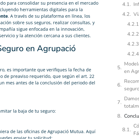
ado para consolidar su presencia en el mercado
In
ncluyendo herramientas digitales para la
Ví
ente
. A través de su plataforma en línea, los
ión sobre sus seguros, realizar consultas, y
compañía sigue enfocada en la innovación,
rvicio y la atención cercana a sus clientes.
 Seguro en Agrupació
Modelo
ro, es importante que verifiques la fecha de
en Ag
zo de preaviso requerido, que según el art. 22
Recome
 un mes antes de la conclusión del periodo del
seguro
Damos 
total
mitar la baja de tu seguro:
Conclu
Có
iera de las oficinas de Agrupació Mutua. Aquí
Fá
edes enviar tu solicitud: