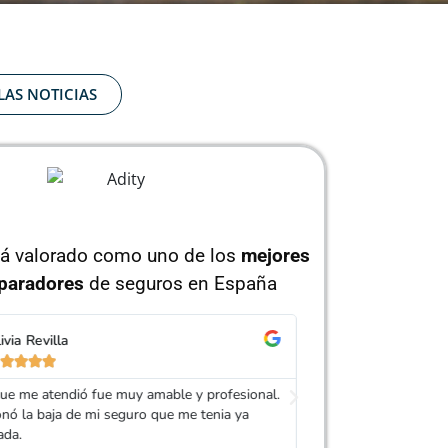
LAS NOTICIAS
tá valorado como uno de los
mejores
paradores
de seguros en España
Pedro Hurtado
Is






Adity por darme de baja mi seguro y conseguir
Silvia fué la agen
o mucho más barato que el anterior.
gestionó la baja, 
diferentes asegurad