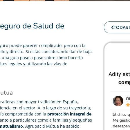
seguro de Salud de
TODAS 
eguro puede parecer complicado, pero con la
llo y directo. Si estás considerando dar de baja
s una guía paso a paso sobre cómo hacerlo
os legales y utilizando las vías de
Adity es
com
Mutua
Olivia Revilla
radoras con mayor tradición en España,





ncia en el sector. A lo largo de su trayectoria,
ía comprometida con la
protección integral de
El chico que me atendió fue muy amable y profesional.
Gracias 
tanto a particulares como a familias y pequeñas
Me gestionó la baja de mi seguro que me tenia ya
un segur
mutualismo
desesperada.
, Agrupació Mútua ha sabido