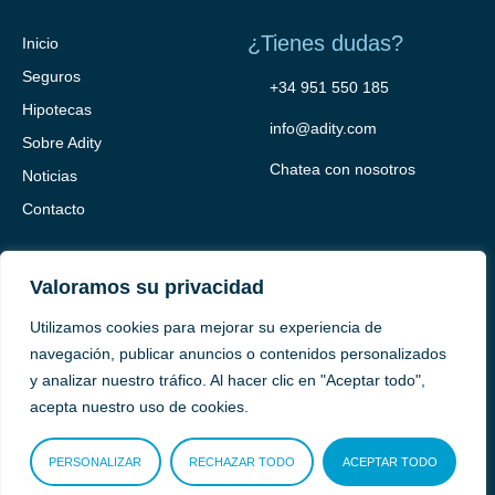
¿Tienes dudas?
Inicio
Seguros
+34 951 550 185
Hipotecas
info@adity.com
Sobre Adity
Chatea con nosotros
Noticias
Contacto
Valoramos su privacidad
Utilizamos cookies para mejorar su experiencia de
navegación, publicar anuncios o contenidos personalizados
y analizar nuestro tráfico. Al hacer clic en "Aceptar todo",
Adity Seguros –
Mapa del Sitio –
Términos y condiciones –
acepta nuestro uso de cookies.
Política de privacidad –
Cookies
PERSONALIZAR
RECHAZAR TODO
ACEPTAR TODO