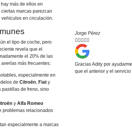
 hay más de ellos en
 ciertas marcas parezcan
 vehículos en circulación.
omunes
Jorge Pérez





n el tipo de coche, pero
eciente revela que el
imadamente el 20% de las
s averías más frecuentes:
Gracias Adity por ayudarm
que el anterior y el servic
notables, especialmente en
odelos de
Citroën
,
Fiat
y
 pastillas de freno, sino
.
itroën
y
Alfa Romeo
e problemas relacionados
ectan especialmente a marcas