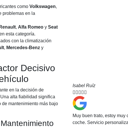
bricantes como
Volkswagen
,
e problemas en la
Renault
,
Alfa Romeo
y
Seat
en esta categoría.
ados con la climatización
lt
,
Mercedes-Benz
y
ctor Decisivo
ehículo
Isabel Ruíz
ante en la decisión de





a alta fiabilidad significa
osto de mantenimiento más bajo
Muy buen trato, estoy muy 
 Mantenimiento
coche. Servicio personali