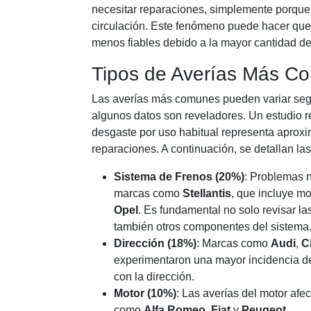
necesitar reparaciones, simplemente porque
circulación. Este fenómeno puede hacer que
menos fiables debido a la mayor cantidad de
Tipos de Averías Más C
Las averías más comunes pueden variar segú
algunos datos son reveladores. Un estudio r
desgaste por uso habitual representa aprox
reparaciones. A continuación, se detallan la
Sistema de Frenos (20%)
: Problemas 
marcas como
Stellantis
, que incluye m
Opel
. Es fundamental no solo revisar las
también otros componentes del sistema
Dirección (18%)
: Marcas como
Audi
,
C
experimentaron una mayor incidencia d
con la dirección.
Motor (10%)
: Las averías del motor af
como
Alfa Romeo
,
Fiat
y
Peugeot
.