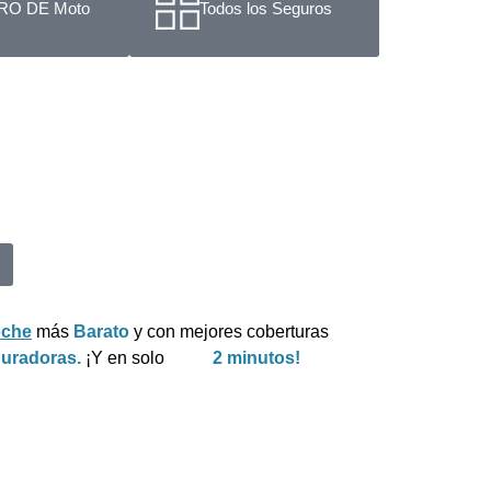
O DE Moto
Todos los Seguros
oche
más
Barato
y con mejores coberturas
uradoras.
¡Y en solo
2 minutos!