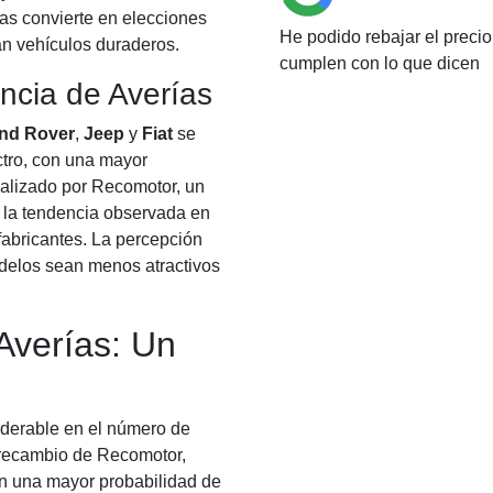
las convierte en elecciones
He podido rebajar el preci
n vehículos duraderos.
cumplen con lo que dicen
ncia de Averías
nd Rover
,
Jeep
y
Fiat
se
ctro, con una mayor
ealizado por Recomotor, un
a la tendencia observada en
 fabricantes. La percepción
odelos sean menos atractivos
Averías: Un
iderable en el número de
e recambio de Recomotor,
n una mayor probabilidad de