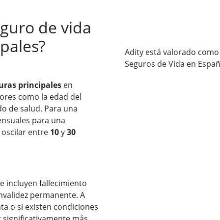
guro de vida
ipales?
Adity está valorado como
Seguros de Vida en Espa
uras principales
en
ores como la edad del
do de salud. Para una
ensuales para una
 oscilar entre
10
y
30
 incluyen fallecimiento
invalidez permanente. A
a o si existen condiciones
r significativamente más