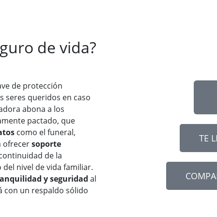
eguro de vida?
ave de protección
os seres queridos en caso
radora abona a los
amente pactado, que
atos
como el funeral,
TE 
a ofrecer
soporte
continuidad de la
del nivel de vida familiar.
COMPA
ranquilidad y seguridad
al
á con un respaldo sólido