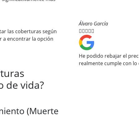
Álvaro García





tar las coberturas según
 a encontrar la opción
He podido rebajar el prec
realmente cumple con lo 
rturas
o de vida?
imiento (Muerte