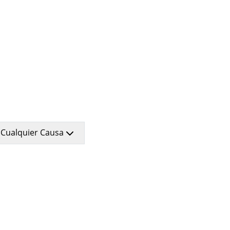
u seguro de vida y contrata 1
 Cualquier Causa