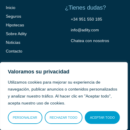
¿Tienes dudas?
Inicio
Seguros
+34 951 550 185
Hipotecas
info@adity.com
Sobre Adity
Chatea con nosotros
Noticias
Contacto
Valoramos su privacidad
Utilizamos cookies para mejorar su experiencia de
navegación, publicar anuncios o contenidos personalizados
y analizar nuestro tráfico. Al hacer clic en "Aceptar todo",
Adity Seguros –
Mapa del Sitio –
Términos y condiciones –
acepta nuestro uso de cookies.
Política de privacidad –
Cookies
PERSONALIZAR
RECHAZAR TODO
ACEPTAR TODO