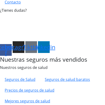
Contacto
¿Tienes dudas?
+34 951 550 185
info@adity.es
Chatea con nosotros
cebook-
Instagram
Tiktok
Linkedin
f
Nuestras seguros más vendidos
Nuestros seguros de salud
Seguros de Salud
Seguros de salud baratos
Precios de seguros de salud
Mejores seguros de salud