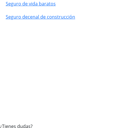
Seguro de vida baratos
Seguro decenal de construcción
Inicio
Seguros
Hipotecas
Sobre Adity
Noticias
Contacto
¿Tienes dudas?