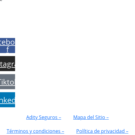
+34 951 550 185
info@adity.com
Chatea con nosotros
cebook-
f
stagram
Tiktok
inkedin
Adity Seguros –
Mapa del Sitio –
Términos y condiciones –
Política de privacidad –