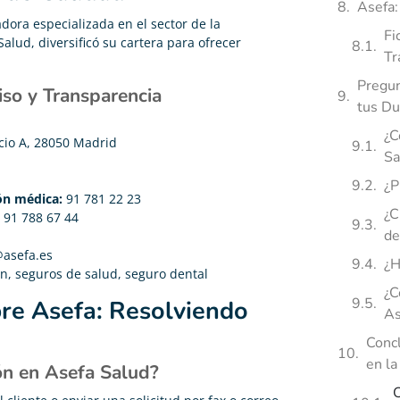
Asefa:
ora especializada en el sector de la
Fi
alud, diversificó su cartera para ofrecer
Tr
Pregun
so y Transparencia
tus D
¿C
cio A, 28050 Madrid
Sa
¿P
ión médica:
91 781 22 23
¿C
91 788 67 44
de
@asefa.es
¿H
n, seguros de salud, seguro dental
¿C
re Asefa: Resolviendo
As
Concl
en la
ión en Asefa Salud?
C