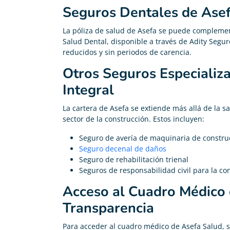
Seguros Dentales de Ase





Me he pasado de mi antigua compañía y ahora pago
La póliza de salud de Asefa se puede complemen
200€ menos en mi seguro de vida
Salud Dental, disponible a través de Adity Segur
reducidos y sin periodos de carencia.
Otros Seguros Especializ
Integral
La cartera de Asefa se extiende más allá de la s
sector de la construcción. Estos incluyen:
Seguro de avería de maquinaria de constru
Seguro decenal de daños
Seguro de rehabilitación trienal
Seguros de responsabilidad civil para la co
Acceso al Cuadro Médico d
Transparencia
Para acceder al cuadro médico de Asefa Salud, s