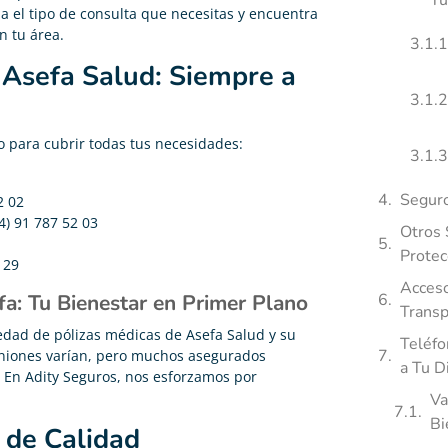
Tu
na el tipo de consulta que necesitas y encuentra
n tu área.
 Asefa Salud: Siempre a
o para cubrir todas tus necesidades:
Seguro
2 02
4) 91 787 52 03
Otros 
Protec
 29
Acceso
fa: Tu Bienestar en Primer Plano
Transp
edad de pólizas médicas de Asefa Salud y su
Teléfo
iniones varían, pero muchos asegurados
a Tu D
. En Adity Seguros, nos esforzamos por
Va
Bi
 de Calidad