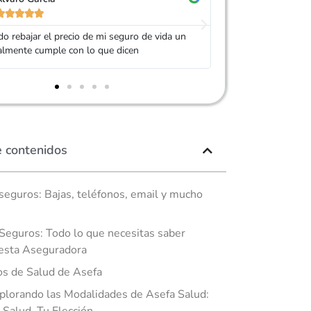










 Adity por ayudarme a conseguir un seguro
Muy buen trato, es
ás barato que el anterior
mi seguro. Servic
e contenidos
seguros: Bajas, teléfonos, email y mucho
Seguros: Todo lo que necesitas saber
esta Aseguradora
s de Salud de Asefa
plorando las Modalidades de Asefa Salud: