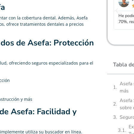
fa





He podido rebajar el precio de mi seguro de vida un
Gracias
tar con la cobertura dental. Además, Asefa
70%, realmente cumple con lo que dicen
mucho m
os, ofrece tratamientos dentales a precios
ados de Asefa: Protección
alud, ofreciendo seguros especializados para el
Tabla d
cción
Asefa 
más
nstrucción y más
Asefa 
sobre 
e Asefa: Facilidad y
Seguro
Ex
implemente utiliza su buscador en línea.