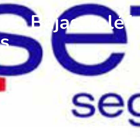
s: Bajas, teléf
s