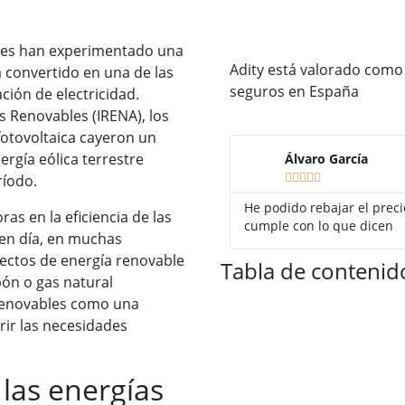
bles han experimentado una
Adity está valorado como
a convertido en una de las
seguros en España
ión de electricidad.
s Renovables (IRENA), los
fotovoltaica cayeron un
ergía eólica terrestre
Álvaro García
ríodo.





He podido rebajar el prec
as en la eficiencia de las
cumple con lo que dicen
 en día, en muchas
ectos de energía renovable
Tabla de contenid
ón o gas natural
 renovables como una
rir las necesidades
 las energías