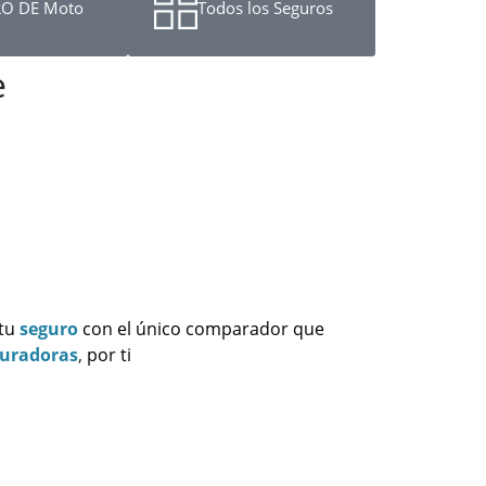
O DE Moto
Todos los Seguros
e
 tu
seguro
con el único comparador que
guradoras
,
por ti