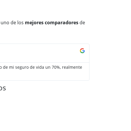
 uno de los
mejores comparadores
de
Jorge Pérez





io de mi seguro de vida un 70%, realmente
Gracias Adity por
barato que el ante
os