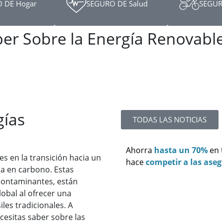
 DE Hogar
SEGURO DE Salud
SEGUR
er Sobre la Energía Renovabl
gías
TODAS LAS NOTICIAS
Ahorra
hasta un 70%
en
s en la transición hacia un
hace
competir a las ase
a en carbono. Estas
contaminantes, están
obal al ofrecer una
iles tradicionales. A
cesitas saber sobre las