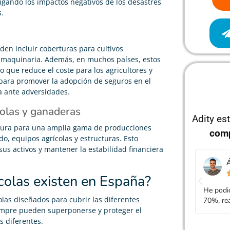
igando los impactos negativos de los desastres
s.
en incluir coberturas para cultivos
 y maquinaria. Además, en muchos países, estos
 que reduce el coste para los agricultores y
o para promover la adopción de seguros en el
a ante adversidades.
olas y ganaderas
Adity es
tura para una amplia gama de producciones
com
do, equipos agrícolas y estructuras. Esto
sus activos y mantener la estabilidad financiera
Álvaro García
J





colas existen en España?
He podido rebajar el precio de mi seguro de vida un
Gracias
olas diseñados para cubrir las diferentes
70%, realmente cumple con lo que dicen
mucho m
iempre pueden superponerse y proteger el
 diferentes.