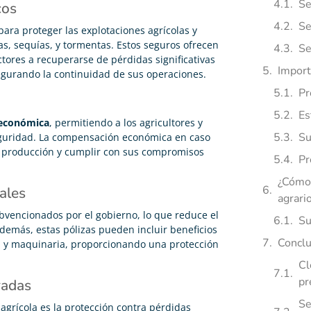
Se
cos
Se
ara proteger las explotaciones agrícolas y
s, sequías, y tormentas. Estos seguros ofrecen
Se
tores a recuperarse de pérdidas significativas
Import
egurando la continuidad de sus operaciones.
Pr
Es
 económica
, permitiendo a los agricultores y
Su
eguridad. La compensación económica en caso
 producción y cumplir con sus compromisos
Pr
¿Cómo 
ales
agrari
bvencionados por el gobierno, lo que reduce el
Su
 Además, estas pólizas pueden incluir beneficios
Conclu
a y maquinaria, proporcionando una protección
Cl
pr
radas
Se
agrícola es la protección contra pérdidas