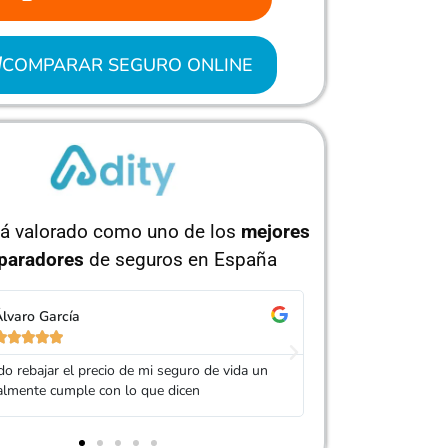
COMPARAR SEGURO ONLINE
tá valorado como uno de los
mejores
paradores
de seguros en España
orge Pérez
Isabel Ruíz










 Adity por ayudarme a conseguir un seguro
Muy buen trato, es
ás barato que el anterior
mi seguro. Servic