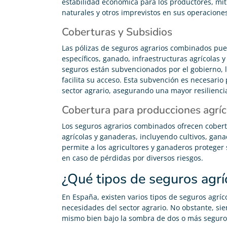
estabilidad económica para los productores, mit
naturales y otros imprevistos en sus operacione
Coberturas y Subsidios
Las pólizas de seguros agrarios combinados pued
específicos, ganado, infraestructuras agrícolas
seguros están subvencionados por el gobierno, lo
facilita su acceso. Esta subvención es necesari
sector agrario, asegurando una mayor resilienci
Cobertura para producciones agríc
Los seguros agrarios combinados ofrecen cober
agrícolas y ganaderas, incluyendo cultivos, gana
permite a los agricultores y ganaderos proteger 
en caso de pérdidas por diversos riesgos.
Carolina Garcés





¿Qué tipos de seguros agrí
Me he pasado de mi antigua compañía y ahora pago
En España, existen varios tipos de seguros agríc
200€ menos en mi seguro de vida
necesidades del sector agrario. No obstante, s
mismo bien bajo la sombra de dos o más seguros