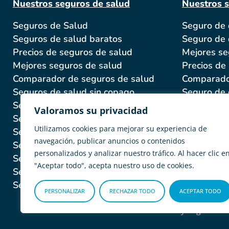
Nuestros seguros de salud
Nuestros 
Seguros de Salud
Seguro de
Seguros de salud baratos
Seguro de 
Precios de seguros de salud
Mejores se
Mejores seguros de salud
Precios de
Comparador de seguros de salud
Comparado
Seguros de salud sin copago
Seguro de 
Seguros de salud con copago
Seguro de 
Valoramos su privacidad
Seguro de salud colectivo
Seguro de 
Utilizamos cookies para mejorar su experiencia de
Seguro de salud para mayores
Seguro de 
navegación, publicar anuncios o contenidos
Seguro de salud para embarazadas
Seguro de 
personalizados y analizar nuestro tráfico. Al hacer clic e
Seguro de salud para familias
"Aceptar todo", acepta nuestro uso de cookies.
Seguro médico Internacional
Seguros de salud para NIE
PERSONALIZAR
RECHAZAR TODO
ACEPTAR TODO
Adity Seguros –