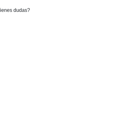
ienes dudas?
+34 951 550 185
info@adity.es
Chatea con nosotros