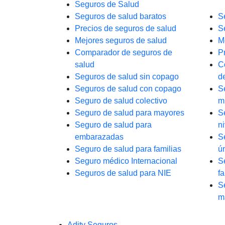
Seguros de Salud
Seguros de salud baratos
S
Precios de seguros de salud
S
Mejores seguros de salud
M
Comparador de seguros de
P
salud
C
Seguros de salud sin copago
d
Seguros de salud con copago
S
Seguro de salud colectivo
m
Seguro de salud para mayores
S
Seguro de salud para
n
embarazadas
S
Seguro de salud para familias
ú
Seguro médico Internacional
S
Seguros de salud para NIE
fa
S
m
Adity Seguros –