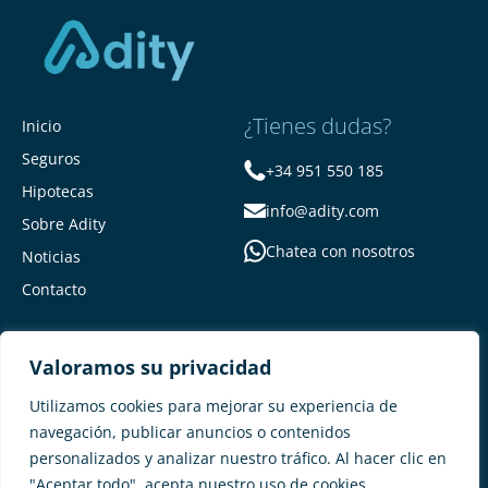
¿Tienes dudas?
Inicio
Seguros
+34 951 550 185
Hipotecas
info@adity.com
Sobre Adity
Chatea con nosotros
Noticias
Contacto
Valoramos su privacidad
Utilizamos cookies para mejorar su experiencia de
navegación, publicar anuncios o contenidos
personalizados y analizar nuestro tráfico. Al hacer clic en
Adity Seguros –
Mapa del Sitio –
"Aceptar todo", acepta nuestro uso de cookies.